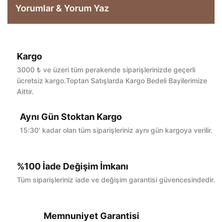
Yorumlar & Yorum Yaz
Kargo
Bu ürüne ilk yorumu siz yapın!
3000 ₺ ve üzeri tüm perakende siparişlerinizde geçerli
ücretsiz kargo.Toptan Satışlarda Kargo Bedeli Bayilerimize
Aittir.
Yorum Yaz
Aynı Gün Stoktan Kargo
15:30' kadar olan tüm siparişleriniz aynı gün kargoya verilir.
%100 İade Değişim İmkanı
Tüm siparişleriniz iade ve değişim garantisi güvencesindedir.
Memnuniyet Garantisi