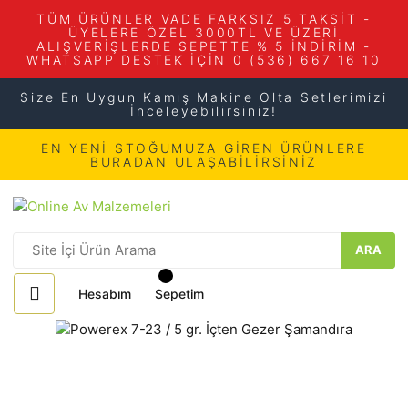
TÜM ÜRÜNLER VADE FARKSIZ 5 TAKSİT -
ÜYELERE ÖZEL 3000TL VE ÜZERİ
ALIŞVERİŞLERDE SEPETTE % 5 İNDİRİM -
WHATSAPP DESTEK İÇİN 0 (536) 667 16 10
Size En Uygun Kamış Makine Olta Setlerimizi
İnceleyebilirsiniz!
EN YENİ STOĞUMUZA GİREN ÜRÜNLERE
BURADAN ULAŞABİLİRSİNİZ
ARA
Hesabım
Sepetim