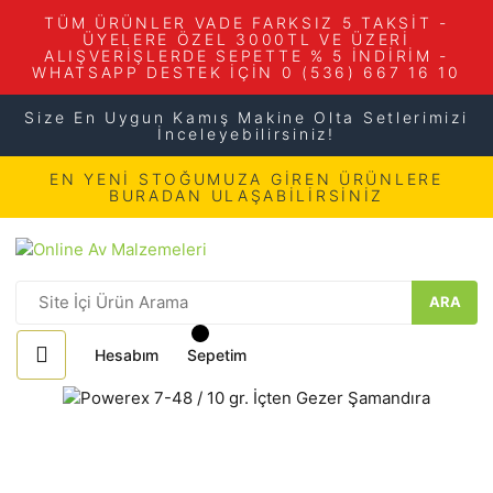
TÜM ÜRÜNLER VADE FARKSIZ 5 TAKSİT -
ÜYELERE ÖZEL 3000TL VE ÜZERİ
ALIŞVERİŞLERDE SEPETTE % 5 İNDİRİM -
WHATSAPP DESTEK İÇİN 0 (536) 667 16 10
Size En Uygun Kamış Makine Olta Setlerimizi
İnceleyebilirsiniz!
EN YENİ STOĞUMUZA GİREN ÜRÜNLERE
BURADAN ULAŞABİLİRSİNİZ
ARA
Hesabım
Sepetim