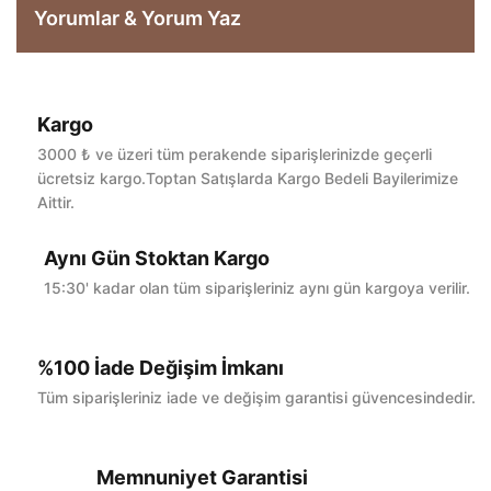
Yorumlar & Yorum Yaz
Kargo
Bu ürüne ilk yorumu siz yapın!
3000 ₺ ve üzeri tüm perakende siparişlerinizde geçerli
ücretsiz kargo.Toptan Satışlarda Kargo Bedeli Bayilerimize
Aittir.
Yorum Yaz
Aynı Gün Stoktan Kargo
15:30' kadar olan tüm siparişleriniz aynı gün kargoya verilir.
%100 İade Değişim İmkanı
Tüm siparişleriniz iade ve değişim garantisi güvencesindedir.
Memnuniyet Garantisi