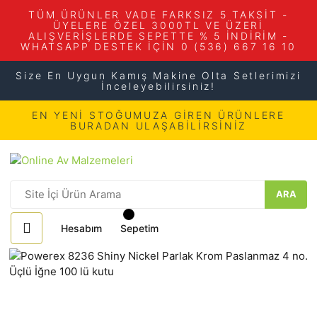
TÜM ÜRÜNLER VADE FARKSIZ 5 TAKSİT -
ÜYELERE ÖZEL 3000TL VE ÜZERİ
ALIŞVERİŞLERDE SEPETTE % 5 İNDİRİM -
WHATSAPP DESTEK İÇİN 0 (536) 667 16 10
Size En Uygun Kamış Makine Olta Setlerimizi
İnceleyebilirsiniz!
EN YENİ STOĞUMUZA GİREN ÜRÜNLERE
BURADAN ULAŞABİLİRSİNİZ
ARA
Hesabım
Sepetim