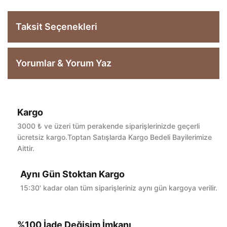
Taksit Seçenekleri
Yorumlar & Yorum Yaz
Kargo
Bu ürüne ilk yorumu siz yapın!
3000 ₺ ve üzeri tüm perakende siparişlerinizde geçerli
ücretsiz kargo.Toptan Satışlarda Kargo Bedeli Bayilerimize
Aittir.
Yorum Yaz
Aynı Gün Stoktan Kargo
15:30' kadar olan tüm siparişleriniz aynı gün kargoya verilir.
%100 İade Değişim İmkanı