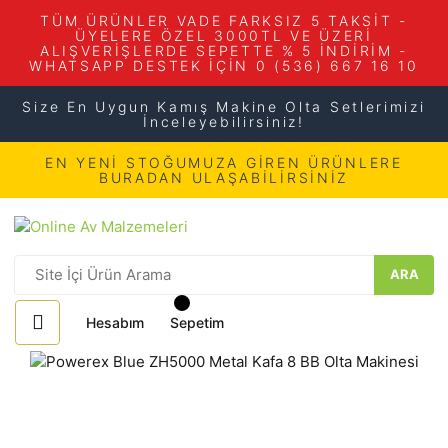
TÜM ÜRÜNLER VADE FARKSIZ 5 TAKSİT -
ÜYELERE ÖZEL 3000TL VE ÜZERİ
ALIŞVERİŞLERDE SEPETTE % 5 İNDİRİM -
WHATSAPP DESTEK İÇİN 0 (536) 667 16 10
Size En Uygun Kamış Makine Olta Setlerimizi
İnceleyebilirsiniz!
EN YENİ STOĞUMUZA GİREN ÜRÜNLERE
BURADAN ULAŞABİLİRSİNİZ
ARA
Hesabım
Sepetim