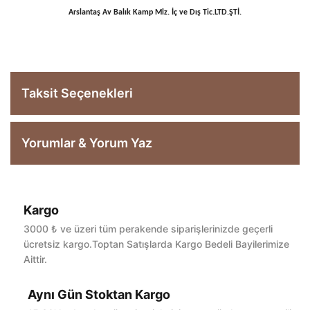
Arslantaş Av Balık Kamp Mlz. İç ve Dış Tic.LTD.ŞTİ.
Taksit Seçenekleri
Yorumlar & Yorum Yaz
Kargo
Bu ürüne ilk yorumu siz yapın!
3000 ₺ ve üzeri tüm perakende siparişlerinizde geçerli
ücretsiz kargo.Toptan Satışlarda Kargo Bedeli Bayilerimize
Aittir.
Yorum Yaz
Aynı Gün Stoktan Kargo