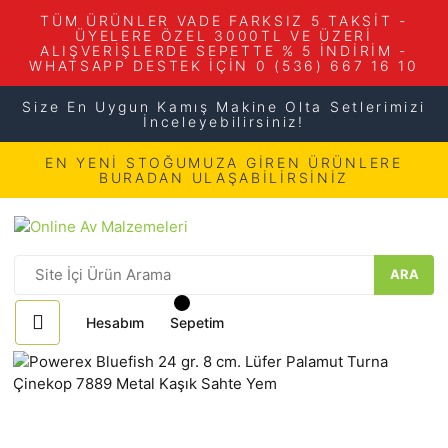
TÜM ÜRÜNLER VADE FARKSIZ 5 TAKSİT -
ÜYELERE ÖZEL 3000TL VE ÜZERİ
ALIŞVERİŞLERDE SEPETTE % 5 İNDİRİM -
WHATSAPP DESTEK İÇİN 0 (536) 667 16 10
Size En Uygun Kamış Makine Olta Setlerimizi
İnceleyebilirsiniz!
EN YENİ STOĞUMUZA GİREN ÜRÜNLERE
BURADAN ULAŞABİLİRSİNİZ
ARA
Hesabım
Sepetim