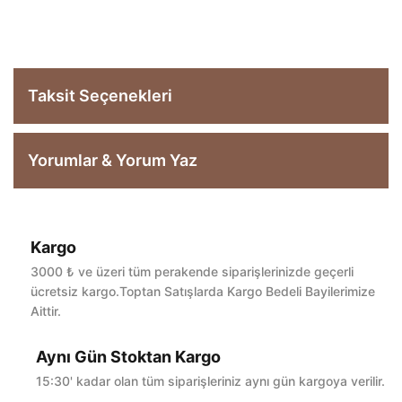
Taksit Seçenekleri
Yorumlar & Yorum Yaz
Kargo
Bu ürüne ilk yorumu siz yapın!
3000 ₺ ve üzeri tüm perakende siparişlerinizde geçerli
ücretsiz kargo.Toptan Satışlarda Kargo Bedeli Bayilerimize
Aittir.
Yorum Yaz
Aynı Gün Stoktan Kargo
15:30' kadar olan tüm siparişleriniz aynı gün kargoya verilir.