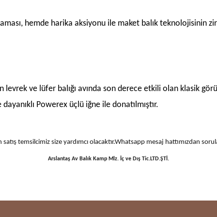
aması, hemde harika aksiyonu ile maket balık teknolojisinin zirv
lan levrek ve lüfer balığı avında son derece etkili olan klasik gö
dayanıklı Powerex üçlü iğne ile donatılmıştır.
 için satış temsilcimiz size yardımcı olacaktır.Whatsapp mesaj hattımızdan sor
Arslantaş Av Balık Kamp Mlz. İç ve Dış Tic.LTD.ŞTİ.