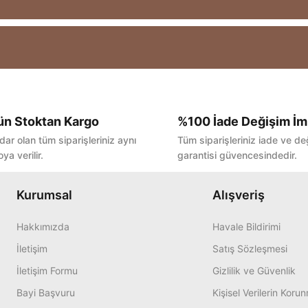
ün Stoktan Kargo
%100 İade Değişim İm
Bu ürüne ilk yorumu siz yapın!
dar olan tüm siparişleriniz aynı
Tüm siparişleriniz iade ve de
ya verilir.
garantisi güvencesindedir.
Yorum Yaz
Kurumsal
Alışveriş
Hakkımızda
Havale Bildirimi
İletişim
Satış Sözleşmesi
İletişim Formu
Gizlilik ve Güvenlik
Bayi Başvuru
Kişisel Verilerin Koru