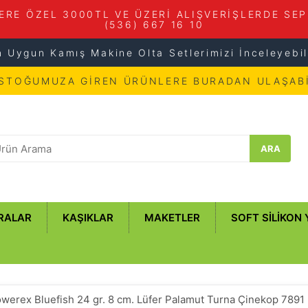
ERE ÖZEL 3000TL VE ÜZERİ ALIŞVERİŞLERDE SEP
(536) 667 16 10
n Uygun Kamış Makine Olta Setlerimizi İnceleyebili
 STOĞUMUZA GİREN ÜRÜNLERE BURADAN ULAŞABİ
ARA
RALAR
KAŞIKLAR
MAKETLER
SOFT SILIKON
werex Bluefish 24 gr. 8 cm. Lüfer Palamut Turna Çinekop 7891