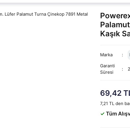
Powerex 
Palamut
Kaşık S
Marka
Garanti
Süresi
69,42 T
7,21 TL den baş
✓
Tüm Alışv