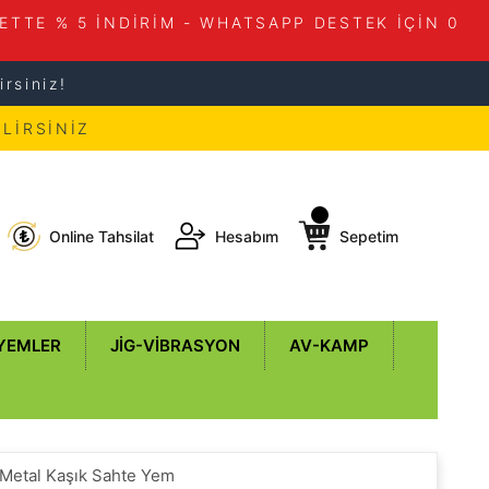
ETTE % 5 İNDİRİM - WHATSAPP DESTEK İÇİN 0
rsiniz!
LİRSİNİZ
Online Tahsilat
Hesabım
Sepetim
 YEMLER
JIG-VIBRASYON
AV-KAMP
 Metal Kaşık Sahte Yem