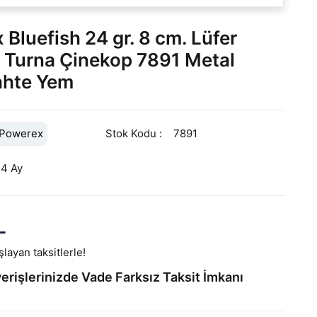
Bluefish 24 gr. 8 cm. Lüfer
 Turna Çinekop 7891 Metal
ahte Yem
Powerex
Stok Kodu
7891
24 Ay
L
layan taksitlerle!
erişlerinizde Vade Farksız Taksit İmkanı