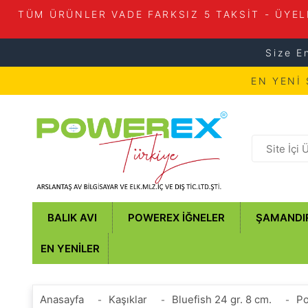
TÜM ÜRÜNLER VADE FARKSIZ 5 TAKSİT - ÜYEL
Size E
EN YENİ
BALIK AVI
POWEREX İĞNELER
ŞAMANDI
EN YENILER
Anasayfa
Kaşıklar
Bluefish 24 gr. 8 cm.
Po