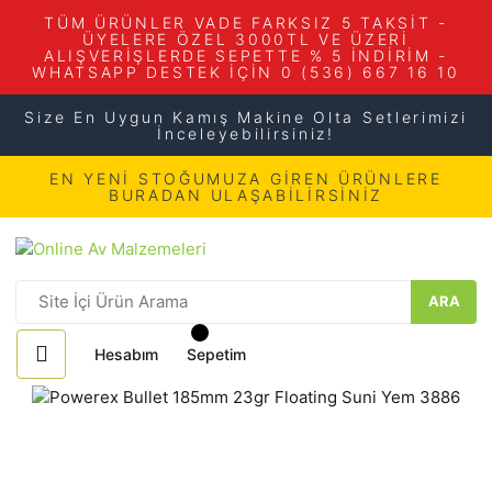
TÜM ÜRÜNLER VADE FARKSIZ 5 TAKSİT -
ÜYELERE ÖZEL 3000TL VE ÜZERİ
ALIŞVERİŞLERDE SEPETTE % 5 İNDİRİM -
WHATSAPP DESTEK İÇİN 0 (536) 667 16 10
Size En Uygun Kamış Makine Olta Setlerimizi
İnceleyebilirsiniz!
EN YENİ STOĞUMUZA GİREN ÜRÜNLERE
BURADAN ULAŞABİLİRSİNİZ
ARA
Hesabım
Sepetim