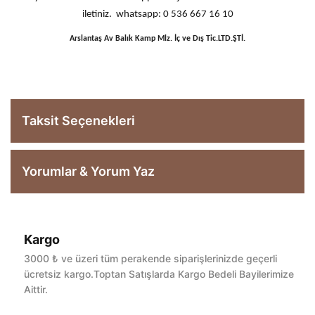
iletiniz. whatsapp: 0 536 667 16 10
Arslantaş Av Balık Kamp Mlz. İç ve Dış Tic.LTD.ŞTİ.
Taksit Seçenekleri
Yorumlar & Yorum Yaz
Kargo
Bu ürüne ilk yorumu siz yapın!
3000 ₺ ve üzeri tüm perakende siparişlerinizde geçerli
ücretsiz kargo.Toptan Satışlarda Kargo Bedeli Bayilerimize
Aittir.
Yorum Yaz