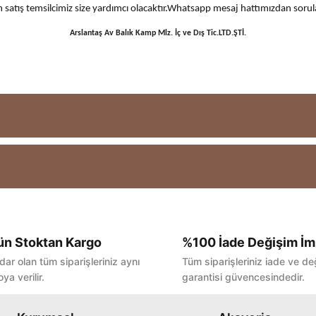
 için satış temsilcimiz size yardımcı olacaktır.Whatsapp mesaj hattımızdan sor
Arslantaş Av Balık Kamp Mlz. İç ve Dış Tic.LTD.ŞTİ.
ün Stoktan Kargo
%100 İade Değişim İm
Bu ürüne ilk yorumu siz yapın!
dar olan tüm siparişleriniz aynı
Tüm siparişleriniz iade ve de
ya verilir.
garantisi güvencesindedir.
Yorum Yaz