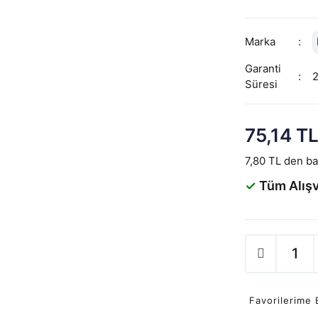
Marka
Garanti
Süresi
75,14 T
7,80 TL den baş
✓
Tüm Alışv
Favorilerime 