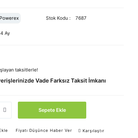
Powerex
Stok Kodu
7687
24 Ay
L
layan taksitlerle!
erişlerinizde Vade Farksız Taksit İmkanı
Sepete Ekle
Ekle
Fiyatı Düşünce Haber Ver
Karşılaştır