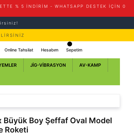
ETTE % 5 İNDİRİM - WHATSAPP DESTEK İÇİN 0
rsiniz!
LİRSİNİZ
Online Tahsilat
Hesabım
Sepetim
 YEMLER
JIG-VIBRASYON
AV-KAMP
 Büyük Boy Şeffaf Oval Model
 Roketi