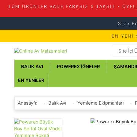
TÜM ÜRÜNLER VADE FARKSIZ 5 TAKSİT - ÜYEL
Size E
EN YENİ
BALIK AVI
POWEREX İĞNELER
ŞAMANDI
EN YENILER
Anasayfa
Balık Avı
Yemleme Ekipmanları