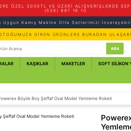
ERE ÖZEL 3000TL VE ÜZERİ ALIŞVERİŞLERDE SEP
(536) 667 16 10
n Uygun Kamış Makine Olta Setlerimizi İnceleyebili
 STOĞUMUZA GİREN ÜRÜNLERE BURADAN ULAŞABİ
ARA
RALAR
KAŞIKLAR
MAKETLER
SOFT SILIKON
Powerex Büyük Boy Şeffaf Oval Model Yemleme Roketi
Powerex
Yemleme