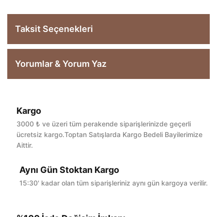
Taksit Seçenekleri
Yorumlar & Yorum Yaz
Kargo
Bu ürüne ilk yorumu siz yapın!
3000 ₺ ve üzeri tüm perakende siparişlerinizde geçerli
ücretsiz kargo.Toptan Satışlarda Kargo Bedeli Bayilerimize
Aittir.
Yorum Yaz
Aynı Gün Stoktan Kargo
15:30' kadar olan tüm siparişleriniz aynı gün kargoya verilir.