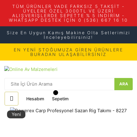
TÜM ÜRÜNLER VADE FARKSIZ 5 TAKSİT -
ÜYELERE ÖZEL 3000TL VE ÜZERİ
ALIŞVERİŞLERDE SEPETTE % 5 İNDİRİM -
WHATSAPP DESTEK İÇİN 0 (536) 667 16 10
Size En Uygun Kamış Makine Olta Setlerimizi
İnceleyebilirsiniz!
EN YENİ STOĞUMUZA GİREN ÜRÜNLERE
BURADAN ULAŞABİLİRSİNİZ
ARA
Hesabım
Sepetim
Yeni