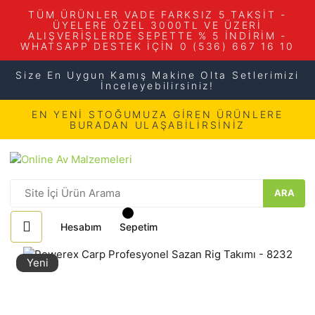
TÜM ÜRÜNLER VADE FARKSIZ 5 TAKSİT -
ÜYELERE ÖZEL 3000TL VE ÜZERİ
ALIŞVERİŞLERDE SEPETTE % 5 İNDİRİM -
WHATSAPP DESTEK İÇİN 0 (536) 667 16 10
Size En Uygun Kamış Makine Olta Setlerimizi
İnceleyebilirsiniz!
EN YENİ STOĞUMUZA GİREN ÜRÜNLERE
BURADAN ULAŞABİLİRSİNİZ
ARA
Hesabım
Sepetim
Yeni