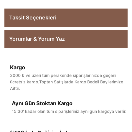
Taksit Seçenekleri
Yorumlar & Yorum Yaz
Kargo
Bu ürüne ilk yorumu siz yapın!
3000 ₺ ve üzeri tüm perakende siparişlerinizde geçerli
ücretsiz kargo.Toptan Satışlarda Kargo Bedeli Bayilerimize
Aittir.
Yorum Yaz
Aynı Gün Stoktan Kargo
15:30' kadar olan tüm siparişleriniz aynı gün kargoya verilir.