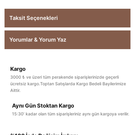
Taksit Seçenekleri
Yorumlar & Yorum Yaz
Kargo
Bu ürüne ilk yorumu siz yapın!
3000 ₺ ve üzeri tüm perakende siparişlerinizde geçerli
ücretsiz kargo.Toptan Satışlarda Kargo Bedeli Bayilerimize
Aittir.
Yorum Yaz
Aynı Gün Stoktan Kargo
15:30' kadar olan tüm siparişleriniz aynı gün kargoya verilir.