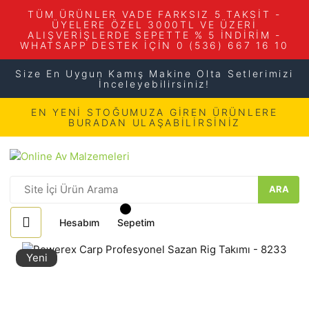
TÜM ÜRÜNLER VADE FARKSIZ 5 TAKSİT -
ÜYELERE ÖZEL 3000TL VE ÜZERİ
ALIŞVERİŞLERDE SEPETTE % 5 İNDİRİM -
WHATSAPP DESTEK İÇİN 0 (536) 667 16 10
Size En Uygun Kamış Makine Olta Setlerimizi
İnceleyebilirsiniz!
EN YENİ STOĞUMUZA GİREN ÜRÜNLERE
BURADAN ULAŞABİLİRSİNİZ
ARA
Hesabım
Sepetim
Yeni