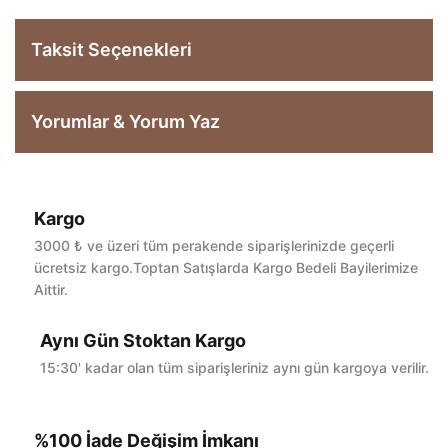
Taksit Seçenekleri
Yorumlar & Yorum Yaz
Kargo
Bu ürüne ilk yorumu siz yapın!
3000 ₺ ve üzeri tüm perakende siparişlerinizde geçerli
ücretsiz kargo.Toptan Satışlarda Kargo Bedeli Bayilerimize
Aittir.
Yorum Yaz
Aynı Gün Stoktan Kargo
15:30' kadar olan tüm siparişleriniz aynı gün kargoya verilir.
%100 İade Değişim İmkanı