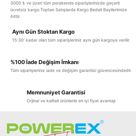
Bu ürüne ilk yorumu siz yapın!
3000 ₺ ve üzeri tüm perakende siparişlerinizde geçerli
ücretsiz kargo.Toptan Satışlarda Kargo Bedeli Bayilerimize
Aittir.
Yorum Yaz
Aynı Gün Stoktan Kargo
15:30' kadar olan tüm siparişleriniz aynı gün kargoya verilir.
%100 İade Değişim İmkanı
Tüm siparişleriniz iade ve değişim garantisi güvencesindedir.
Memnuniyet Garantisi
Orjinal ve kaliteli ürünlerle en iyi fiyat avantajı