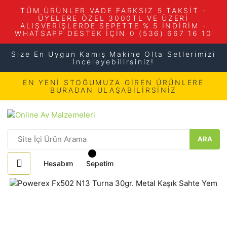
TÜM ÜRÜNLER VADE FARKSIZ 5 TAKSİT -
ÜYELERE ÖZEL 3000TL VE ÜZERİ
ALIŞVERİŞLERDE SEPETTE % 5 İNDİRİM -
WHATSAPP DESTEK İÇİN 0 (536) 667 16 10
Size En Uygun Kamış Makine Olta Setlerimizi
İnceleyebilirsiniz!
EN YENİ STOĞUMUZA GİREN ÜRÜNLERE
BURADAN ULAŞABİLİRSİNİZ
ARA
Hesabım
Sepetim