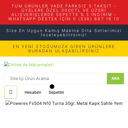
TÜM ÜRÜNLER VADE FARKSIZ 5 TAKSİT -
ÜYELERE ÖZEL 3000TL VE ÜZERİ
ALIŞVERİŞLERDE SEPETTE % 5 İNDİRİM -
WHATSAPP DESTEK İÇİN 0 (536) 667 16 10
Size En Uygun Kamış Makine Olta Setlerimizi
İnceleyebilirsiniz!
EN YENİ STOĞUMUZA GİREN ÜRÜNLERE
BURADAN ULAŞABİLİRSİNİZ
ARA
Hesabım
Sepetim