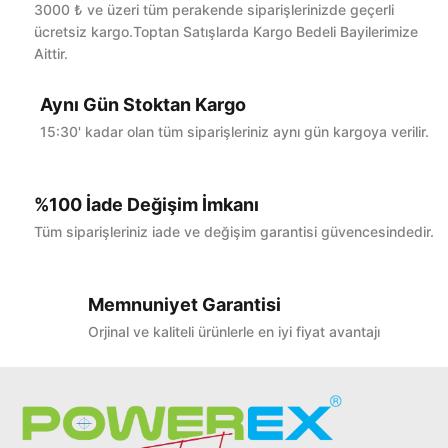
Bu ürüne ilk yorumu siz yapın!
3000 ₺ ve üzeri tüm perakende siparişlerinizde geçerli
ücretsiz kargo.Toptan Satışlarda Kargo Bedeli Bayilerimize
Aittir.
Yorum Yaz
Aynı Gün Stoktan Kargo
15:30' kadar olan tüm siparişleriniz aynı gün kargoya verilir.
%100 İade Değişim İmkanı
Tüm siparişleriniz iade ve değişim garantisi güvencesindedir.
Memnuniyet Garantisi
Orjinal ve kaliteli ürünlerle en iyi fiyat avantajı