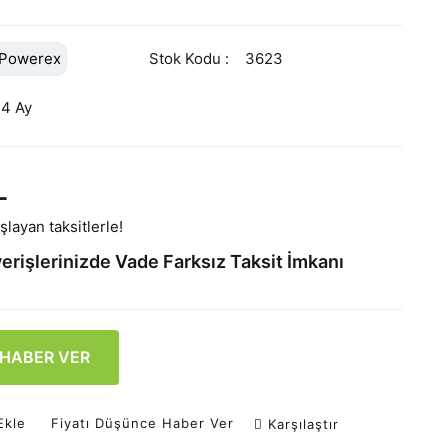
Powerex
Stok Kodu
3623
24 Ay
L
layan taksitlerle!
erişlerinizde Vade Farksız Taksit İmkanı
 HABER VER
Ekle
Fiyatı Düşünce Haber Ver
Karşılaştır