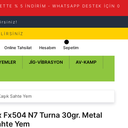
ETTE % 5 İNDİRİM - WHATSAPP DESTEK İÇİN 0
rsiniz!
LİRSİNİZ
Online Tahsilat
Hesabım
Sepetim
 YEMLER
JIG-VIBRASYON
AV-KAMP
Kaşık Sahte Yem
 Fx504 N7 Turna 30gr. Metal
ahte Yem