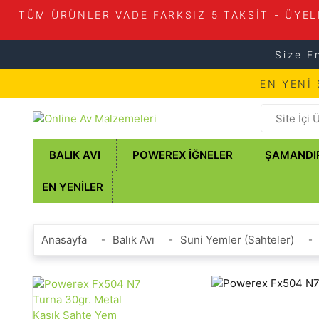
TÜM ÜRÜNLER VADE FARKSIZ 5 TAKSİT - ÜYEL
Size E
EN YENİ
BALIK AVI
POWEREX İĞNELER
ŞAMANDI
EN YENILER
Anasayfa
Balık Avı
Suni Yemler (Sahteler)