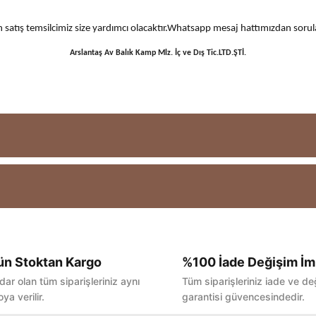
 için satış temsilcimiz size yardımcı olacaktır.Whatsapp mesaj hattımızdan sor
Arslantaş Av Balık Kamp Mlz. İç ve Dış Tic.LTD.ŞTİ.
ün Stoktan Kargo
%100 İade Değişim İm
Bu ürüne ilk yorumu siz yapın!
dar olan tüm siparişleriniz aynı
Tüm siparişleriniz iade ve de
ya verilir.
garantisi güvencesindedir.
Yorum Yaz