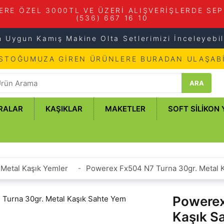
ERE ÖZEL 3000TL VE ÜZERİ ALIŞVERİŞLERDE SEP
(536) 667 16 10
n Uygun Kamış Makine Olta Setlerimizi İnceleyebili
 STOĞUMUZA GİREN ÜRÜNLERE BURADAN ULAŞABİ
ARA
RALAR
KAŞIKLAR
MAKETLER
SOFT SILIKON
Metal Kaşık Yemler
Powerex Fx504 N7 Turna 30gr. Metal 
Powerex
Kaşık S