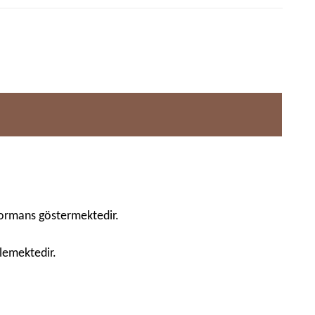
rformans göstermektedir.
lemektedir.