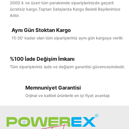
Bu ürüne ilk yorumu siz yapın!
3000 ₺ ve üzeri tüm perakende siparişlerinizde geçerli
ücretsiz kargo.Toptan Satışlarda Kargo Bedeli Bayilerimize
Aittir.
Yorum Yaz
Aynı Gün Stoktan Kargo
15:30' kadar olan tüm siparişleriniz aynı gün kargoya verilir.
%100 İade Değişim İmkanı
Tüm siparişleriniz iade ve değişim garantisi güvencesindedir.
Memnuniyet Garantisi
Orjinal ve kaliteli ürünlerle en iyi fiyat avantajı