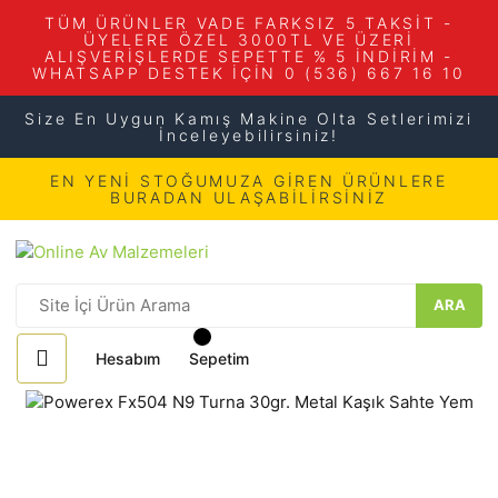
TÜM ÜRÜNLER VADE FARKSIZ 5 TAKSİT -
ÜYELERE ÖZEL 3000TL VE ÜZERİ
ALIŞVERİŞLERDE SEPETTE % 5 İNDİRİM -
WHATSAPP DESTEK İÇİN 0 (536) 667 16 10
Size En Uygun Kamış Makine Olta Setlerimizi
İnceleyebilirsiniz!
EN YENİ STOĞUMUZA GİREN ÜRÜNLERE
BURADAN ULAŞABİLİRSİNİZ
ARA
Hesabım
Sepetim