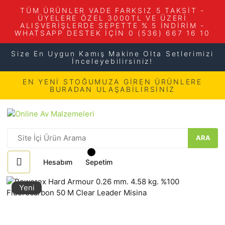
TÜM ÜRÜNLER VADE FARKSIZ 5 TAKSİT -
ÜYELERE ÖZEL 3000TL VE ÜZERİ
ALIŞVERİŞLERDE SEPETTE % 5 İNDİRİM -
WHATSAPP DESTEK İÇİN 0 (536) 667 16 10
Size En Uygun Kamış Makine Olta Setlerimizi
İnceleyebilirsiniz!
EN YENİ STOĞUMUZA GİREN ÜRÜNLERE
BURADAN ULAŞABİLİRSİNİZ
ARA
Hesabım
Sepetim
Yeni