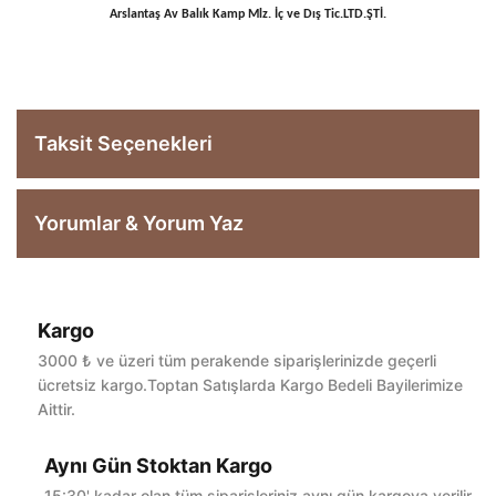
Arslantaş Av Balık Kamp Mlz. İç ve Dış Tic.LTD.ŞTİ.
Taksit Seçenekleri
Yorumlar & Yorum Yaz
Kargo
Bu ürüne ilk yorumu siz yapın!
3000 ₺ ve üzeri tüm perakende siparişlerinizde geçerli
ücretsiz kargo.Toptan Satışlarda Kargo Bedeli Bayilerimize
Aittir.
Yorum Yaz
Aynı Gün Stoktan Kargo
15:30' kadar olan tüm siparişleriniz aynı gün kargoya verilir.