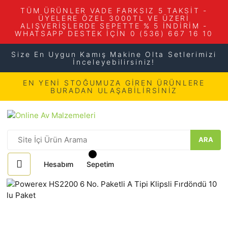
TÜM ÜRÜNLER VADE FARKSIZ 5 TAKSİT -
ÜYELERE ÖZEL 3000TL VE ÜZERİ
ALIŞVERİŞLERDE SEPETTE % 5 İNDİRİM -
WHATSAPP DESTEK İÇİN 0 (536) 667 16 10
Size En Uygun Kamış Makine Olta Setlerimizi
İnceleyebilirsiniz!
EN YENİ STOĞUMUZA GİREN ÜRÜNLERE
BURADAN ULAŞABİLİRSİNİZ
ARA
Hesabım
Sepetim