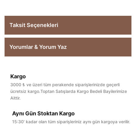
Taksit Seçenekleri
Yorumlar & Yorum Yaz
Kargo
Bu ürüne ilk yorumu siz yapın!
3000 ₺ ve üzeri tüm perakende siparişlerinizde geçerli
ücretsiz kargo.Toptan Satışlarda Kargo Bedeli Bayilerimize
Aittir.
Yorum Yaz
Aynı Gün Stoktan Kargo
15:30' kadar olan tüm siparişleriniz aynı gün kargoya verilir.