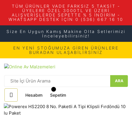
TÜM ÜRÜNLER VADE FARKSIZ 5 TAKSİT -
ÜYELERE ÖZEL 3000TL VE ÜZERİ
ALIŞVERİŞLERDE SEPETTE % 5 İNDİRİM -
WHATSAPP DESTEK İÇİN 0 (536) 667 16 10
Size En Uygun Kamış Makine Olta Setlerimizi
İnceleyebilirsiniz!
EN YENİ STOĞUMUZA GİREN ÜRÜNLERE
BURADAN ULAŞABİLİRSİNİZ
ARA
Hesabım
Sepetim