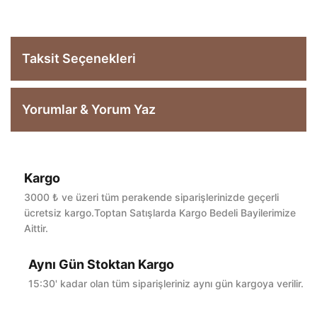
Taksit Seçenekleri
Yorumlar & Yorum Yaz
Kargo
Bu ürüne ilk yorumu siz yapın!
3000 ₺ ve üzeri tüm perakende siparişlerinizde geçerli
ücretsiz kargo.Toptan Satışlarda Kargo Bedeli Bayilerimize
Aittir.
Yorum Yaz
Aynı Gün Stoktan Kargo
15:30' kadar olan tüm siparişleriniz aynı gün kargoya verilir.