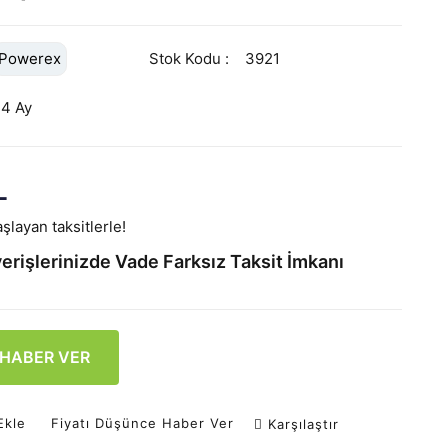
Powerex
Stok Kodu
3921
24 Ay
L
şlayan taksitlerle!
erişlerinizde Vade Farksız Taksit İmkanı
 HABER VER
Ekle
Fiyatı Düşünce Haber Ver
Karşılaştır