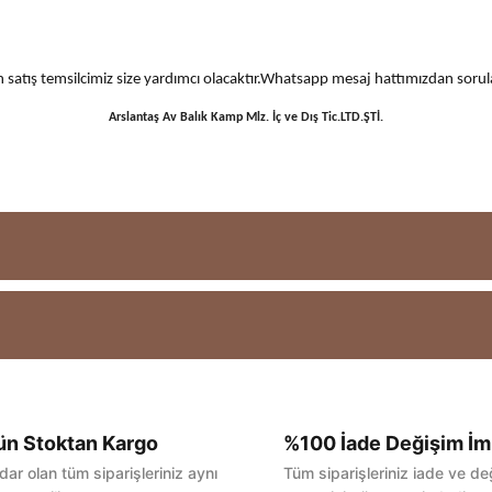
 için satış temsilcimiz size yardımcı olacaktır.Whatsapp mesaj hattımızdan sor
Arslantaş Av Balık Kamp Mlz. İç ve Dış Tic.LTD.ŞTİ.
ün Stoktan Kargo
%100 İade Değişim İm
Bu ürüne ilk yorumu siz yapın!
dar olan tüm siparişleriniz aynı
Tüm siparişleriniz iade ve de