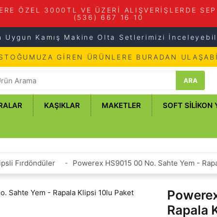
ERE ÖZEL 3000TL VE ÜZERİ ALIŞVERİŞLERDE SEP
(536) 667 16 10
n Uygun Kamış Makine Olta Setlerimizi İnceleyebili
 STOĞUMUZA GİREN ÜRÜNLERE BURADAN ULAŞABİ
ARA
RALAR
KAŞIKLAR
MAKETLER
SOFT SILIKON
ipsli Fırdöndüler
Powerex HS9015 00 No. Sahte Yem - Rapal
Powerex
Rapala K