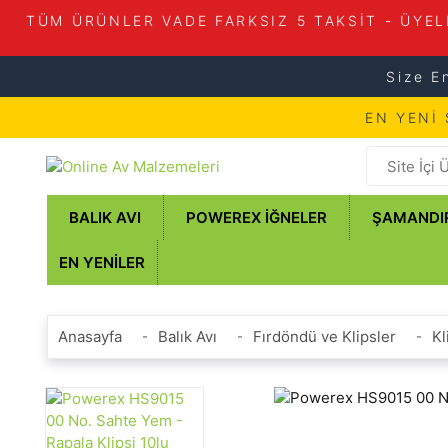
TÜM ÜRÜNLER VADE FARKSIZ 5 TAKSİT - ÜYEL
Size E
EN YENİ
BALIK AVI
POWEREX İĞNELER
ŞAMANDI
EN YENILER
Anasayfa
Balık Avı
Fırdöndü ve Klipsler
Kl