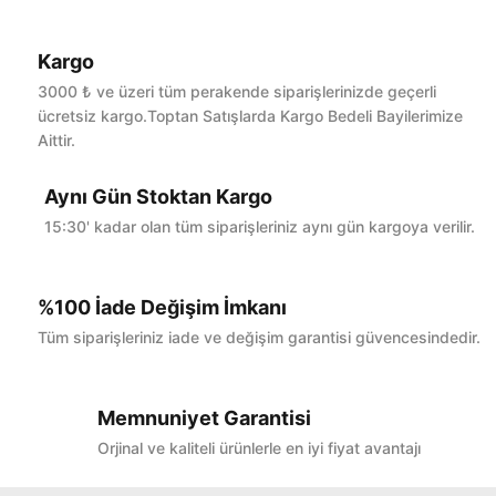
Kargo
Bu ürüne ilk yorumu siz yapın!
3000 ₺ ve üzeri tüm perakende siparişlerinizde geçerli
ücretsiz kargo.Toptan Satışlarda Kargo Bedeli Bayilerimize
Aittir.
Yorum Yaz
Aynı Gün Stoktan Kargo
15:30' kadar olan tüm siparişleriniz aynı gün kargoya verilir.
%100 İade Değişim İmkanı
Tüm siparişleriniz iade ve değişim garantisi güvencesindedir.
Memnuniyet Garantisi
Orjinal ve kaliteli ürünlerle en iyi fiyat avantajı