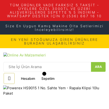
TÜM ÜRÜNLER VADE FARKSIZ 5 TAKSİT -
ÜYELERE ÖZEL 3000TL VE ÜZERİ
ALIŞVERİŞLERDE SEPETTE % 5 İNDİRİM -
WHATSAPP DESTEK İÇİN 0 (536) 667 16 10
Size En Uygun Kamış Makine Olta Setlerimizi
İnceleyebilirsiniz!
EN YENİ STOĞUMUZA GİREN ÜRÜNLERE
BURADAN ULAŞABİLİRSİNİZ
ARA
Hesabım
Sepetim