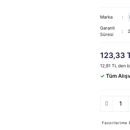
Marka
Garanti
Süresi
123,33 
12,81 TL den ba
✓
Tüm Alışv
Favorilerime 