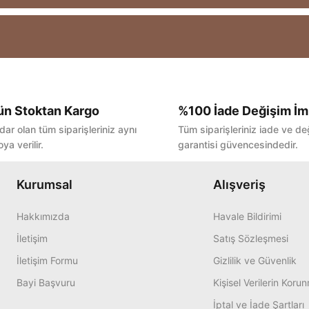
ün Stoktan Kargo
%100 İade Değişim İm
Bu ürüne ilk yorumu siz yapın!
dar olan tüm siparişleriniz aynı
Tüm siparişleriniz iade ve de
ya verilir.
garantisi güvencesindedir.
Yorum Yaz
Kurumsal
Alışveriş
Hakkımızda
Havale Bildirimi
İletişim
Satış Sözleşmesi
İletişim Formu
Gizlilik ve Güvenlik
Bayi Başvuru
Kişisel Verilerin Koru
İptal ve İade Şartları