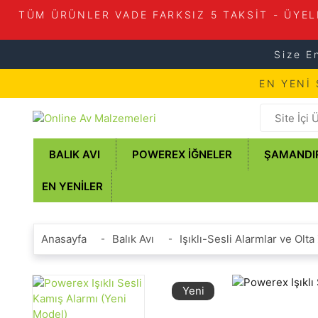
TÜM ÜRÜNLER VADE FARKSIZ 5 TAKSİT - ÜYEL
Size E
EN YENİ
BALIK AVI
POWEREX İĞNELER
ŞAMANDI
EN YENILER
Anasayfa
Balık Avı
Işıklı-Sesli Alarmlar ve Olta 
Yeni