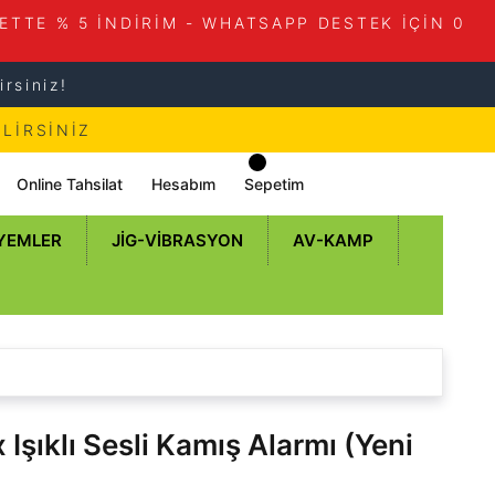
ETTE % 5 İNDİRİM - WHATSAPP DESTEK İÇİN 0
rsiniz!
LİRSİNİZ
Online Tahsilat
Hesabım
Sepetim
 YEMLER
JIG-VIBRASYON
AV-KAMP
Işıklı Sesli Kamış Alarmı (Yeni