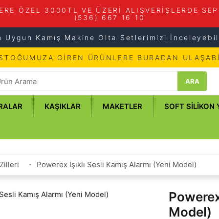
ERE ÖZEL 3000TL VE ÜZERİ ALIŞVERİŞLERDE SEP
(536) 667 16 10
n Uygun Kamış Makine Olta Setlerimizi İnceleyebili
 STOĞUMUZA GİREN ÜRÜNLERE BURADAN ULAŞABİ
ARA
RALAR
KAŞIKLAR
MAKETLER
SOFT SILIKON
Zilleri
Powerex Işıklı Sesli Kamış Alarmı (Yeni Model)
Powerex 
Model)