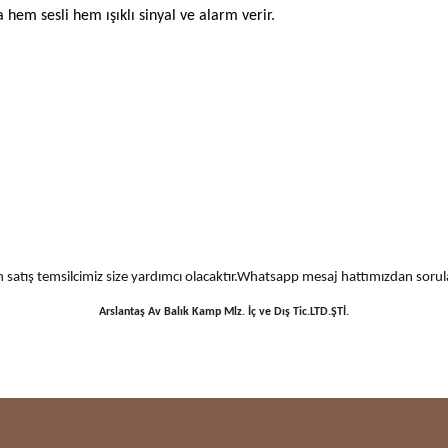
hem sesli hem ışıklı sinyal ve alarm verir.
 için satış temsilcimiz size yardımcı olacaktır.Whatsapp mesaj hattımızdan sor
Arslantaş Av Balık Kamp Mlz. İç ve Dış Tic.LTD.ŞTİ.