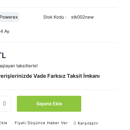
Powerex
Stok Kodu
stk002new
24 Ay
TL
şlayan taksitlerle!
erişlerinizde Vade Farksız Taksit İmkanı
Sepete Ekle
Ekle
Fiyatı Düşünce Haber Ver
Karşılaştır