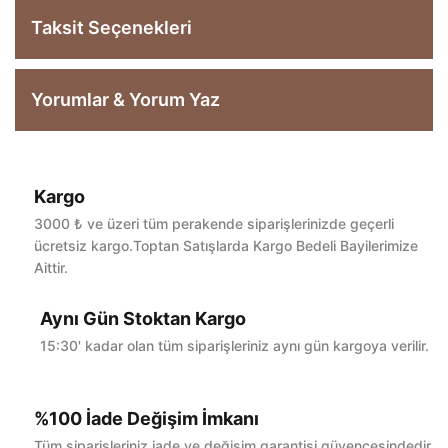
Taksit Seçenekleri
Yorumlar & Yorum Yaz
Kargo
Bu ürüne ilk yorumu siz yapın!
3000 ₺ ve üzeri tüm perakende siparişlerinizde geçerli
ücretsiz kargo.Toptan Satışlarda Kargo Bedeli Bayilerimize
Aittir.
Yorum Yaz
Aynı Gün Stoktan Kargo
15:30' kadar olan tüm siparişleriniz aynı gün kargoya verilir.
%100 İade Değişim İmkanı
Tüm siparişleriniz iade ve değişim garantisi güvencesindedir.