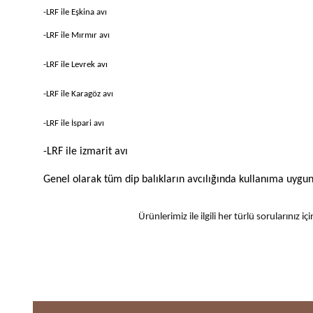
-LRF ile Eşkina avı
-LRF ile Mırmır avı
-LRF ile Levrek avı
-LRF ile Karagöz avı
-LRF ile İspari avı
-LRF ile izmarit avı
Genel olarak tüm dip balıkların avcılığında kullanıma uygund
Ürünlerimiz ile ilgili her türlü sorularınız