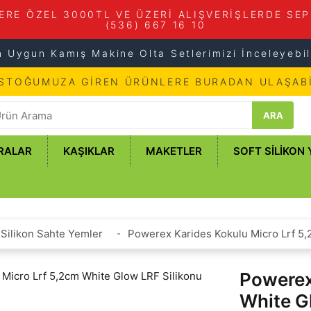
ERE ÖZEL 3000TL VE ÜZERİ ALIŞVERİŞLERDE SEP
(536) 667 16 10
n Uygun Kamış Makine Olta Setlerimizi İnceleyebili
 STOĞUMUZA GİREN ÜRÜNLERE BURADAN ULAŞABİ
ARA
RALAR
KAŞIKLAR
MAKETLER
SOFT SILIKON
Silikon Sahte Yemler
Powerex Karides Kokulu Micro Lrf 5,
Powerex
White G