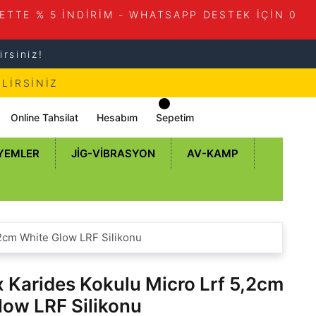
ETTE % 5 İNDİRİM - WHATSAPP DESTEK İÇİN 0
rsiniz!
LİRSİNİZ
Online Tahsilat
Hesabım
Sepetim
 YEMLER
JIG-VIBRASYON
AV-KAMP
2cm White Glow LRF Silikonu
 Karides Kokulu Micro Lrf 5,2cm
low LRF Silikonu