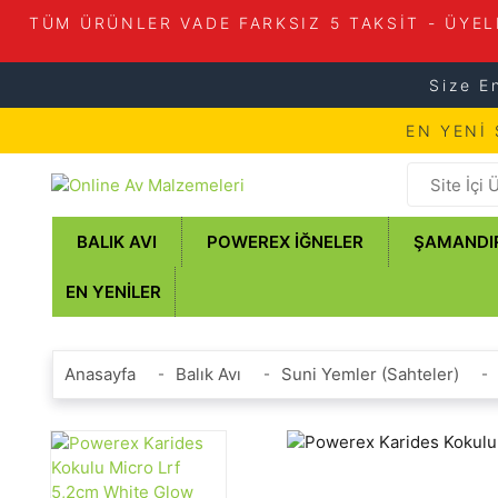
TÜM ÜRÜNLER VADE FARKSIZ 5 TAKSİT - ÜYEL
Size E
EN YENİ
BALIK AVI
POWEREX İĞNELER
ŞAMANDI
EN YENILER
Anasayfa
Balık Avı
Suni Yemler (Sahteler)