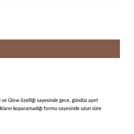
i ve Glow özelliği sayesinde gece, gündüz ayırt
ıkların koparamadığı formu sayesinde uzun süre