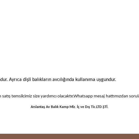
ur. Ayrıca dişli balıkların avcılığında kullanıma uygundur.
 için satış temsilcimiz size yardımcı olacaktır.Whatsapp mesaj hattımızdan sor
Arslantaş Av Balık Kamp Mlz. İç ve Dış Tic.LTD.ŞTİ.