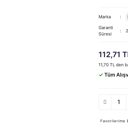
Marka
Garanti
Süresi
112,71 T
11,70 TL den ba
✓
Tüm Alışv
Favorilerime 