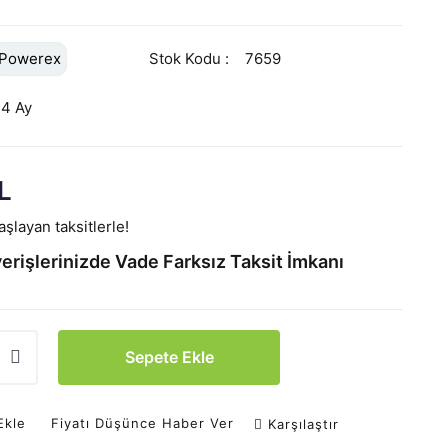
Powerex
Stok Kodu
7659
24 Ay
L
şlayan taksitlerle!
erişlerinizde Vade Farksız Taksit İmkanı
Sepete Ekle
Ekle
Fiyatı Düşünce Haber Ver
Karşılaştır