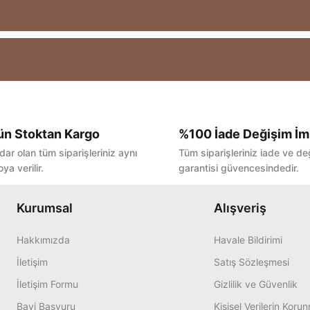
ün Stoktan Kargo
%100 İade Değişim İm
Bu ürüne ilk yorumu siz yapın!
dar olan tüm siparişleriniz aynı
Tüm siparişleriniz iade ve de
ya verilir.
garantisi güvencesindedir.
Yorum Yaz
Kurumsal
Alışveriş
Hakkımızda
Havale Bildirimi
İletişim
Satış Sözleşmesi
İletişim Formu
Gizlilik ve Güvenlik
Bayi Başvuru
Kişisel Verilerin Koru