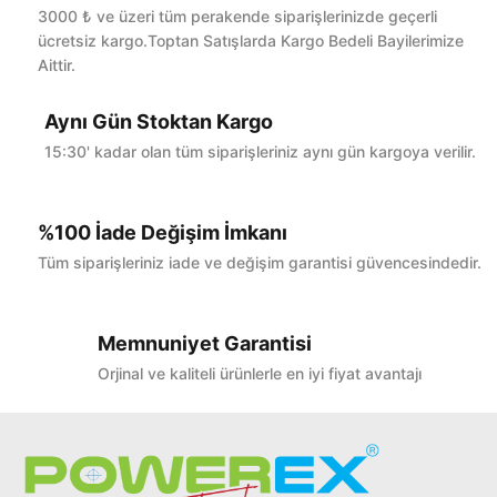
Bu ürüne ilk yorumu siz yapın!
3000 ₺ ve üzeri tüm perakende siparişlerinizde geçerli
ücretsiz kargo.Toptan Satışlarda Kargo Bedeli Bayilerimize
Aittir.
Yorum Yaz
Aynı Gün Stoktan Kargo
15:30' kadar olan tüm siparişleriniz aynı gün kargoya verilir.
%100 İade Değişim İmkanı
Tüm siparişleriniz iade ve değişim garantisi güvencesindedir.
Memnuniyet Garantisi
Orjinal ve kaliteli ürünlerle en iyi fiyat avantajı