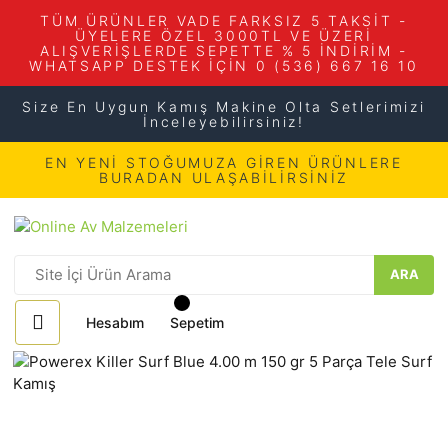
TÜM ÜRÜNLER VADE FARKSIZ 5 TAKSİT -
ÜYELERE ÖZEL 3000TL VE ÜZERİ
ALIŞVERİŞLERDE SEPETTE % 5 İNDİRİM -
WHATSAPP DESTEK İÇİN 0 (536) 667 16 10
Size En Uygun Kamış Makine Olta Setlerimizi
İnceleyebilirsiniz!
EN YENİ STOĞUMUZA GİREN ÜRÜNLERE
BURADAN ULAŞABİLİRSİNİZ
ARA
Hesabım
Sepetim