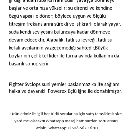
girdiği andan itibaren fark edilir yavaşça dönmeye
başlar ve orta hıza yükselir; su direnci ve kendine
özgü yapısı ile döner; böylece uygun ve ölçülü
titreşim frekanslarını sürekli ve istikrarlı olarak yayar,
suda kendi seviyesini buluncaya kadar dönmeye
devam edecektir. Alabalık, tatlı su levreği, tatlı su
kefali avcılarının vazgeçemediği sahtedir,Büyük
boylarının çelik tel lider ile turna avında kullanımı da
başarılı sonuç verir.
Fighter Syclops suni yemler paslanmaz kalite sağlam
halka ve dayanıklı Powerex üçlü iğne ile donatılmıştır.
Ürünlerimiz ile ilgili her türlü sorularınız için satış temsilcimiz size
yardımcı olacaktır.Whatsapp mesaj hattımızdan sorularınızı
iletiniz. whatsapp: 0 536 667 16 10