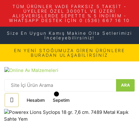
TÜM ÜRÜNLER VADE FARKSIZ 5 TAKSİT -
ÜYELERE ÖZEL 3000TL VE ÜZERİ
ALIŞVERİŞLERDE SEPETTE % 5 İNDİRİM -
WHATSAPP DESTEK İÇİN 0 (536) 667 16 10
Size En Uygun Kamış Makine Olta Setlerimizi
İnceleyebilirsiniz!
EN YENİ STOĞUMUZA GİREN ÜRÜNLERE
BURADAN ULAŞABİLİRSİNİZ
ARA
Hesabım
Sepetim