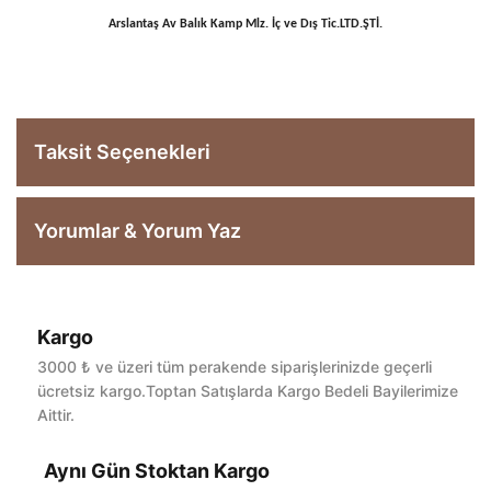
Arslantaş Av Balık Kamp Mlz. İç ve Dış Tic.LTD.ŞTİ.
Taksit Seçenekleri
Yorumlar & Yorum Yaz
Kargo
Bu ürüne ilk yorumu siz yapın!
3000 ₺ ve üzeri tüm perakende siparişlerinizde geçerli
ücretsiz kargo.Toptan Satışlarda Kargo Bedeli Bayilerimize
Aittir.
Yorum Yaz
Aynı Gün Stoktan Kargo