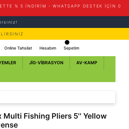
ETTE % 5 İNDİRİM - WHATSAPP DESTEK İÇİN 0
rsiniz!
LİRSİNİZ
Online Tahsilat
Hesabım
Sepetim
 YEMLER
JIG-VIBRASYON
AV-KAMP
Multi Fishing Pliers 5'' Yellow
Pense