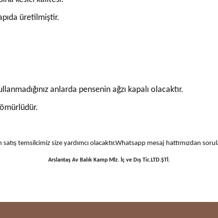
ıda üretilmiştir.
lanmadığınız anlarda pensenin ağzı kapalı olacaktır.
 ömürlüdür.
 için satış temsilcimiz size yardımcı olacaktır.Whatsapp mesaj hattımızdan sor
Arslantaş Av Balık Kamp Mlz. İç ve Dış Tic.LTD.ŞTİ.