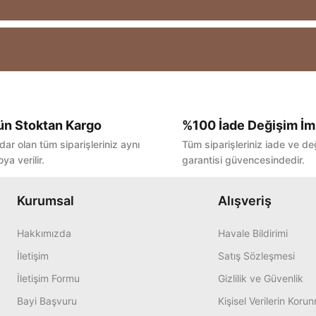
ün Stoktan Kargo
%100 İade Değişim İm
Bu ürüne ilk yorumu siz yapın!
dar olan tüm siparişleriniz aynı
Tüm siparişleriniz iade ve de
ya verilir.
garantisi güvencesindedir.
Yorum Yaz
Kurumsal
Alışveriş
Hakkımızda
Havale Bildirimi
İletişim
Satış Sözleşmesi
İletişim Formu
Gizlilik ve Güvenlik
Bayi Başvuru
Kişisel Verilerin Koru