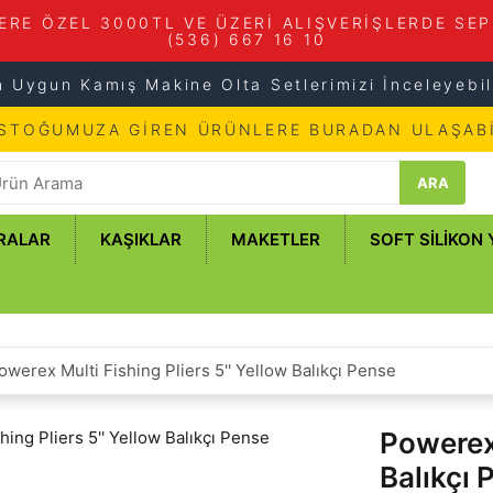
ERE ÖZEL 3000TL VE ÜZERİ ALIŞVERİŞLERDE SEP
(536) 667 16 10
n Uygun Kamış Makine Olta Setlerimizi İnceleyebili
 STOĞUMUZA GİREN ÜRÜNLERE BURADAN ULAŞABİ
ARA
RALAR
KAŞIKLAR
MAKETLER
SOFT SILIKON
owerex Multi Fishing Pliers 5'' Yellow Balıkçı Pense
Powerex 
Balıkçı 