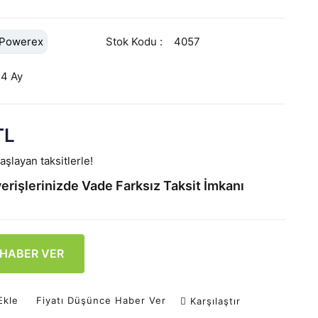
Powerex
Stok Kodu
4057
24 Ay
TL
şlayan taksitlerle!
erişlerinizde Vade Farksız Taksit İmkanı
 HABER VER
Ekle
Fiyatı Düşünce Haber Ver
Karşılaştır