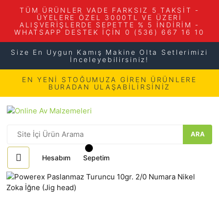
TÜM ÜRÜNLER VADE FARKSIZ 5 TAKSİT -
ÜYELERE ÖZEL 3000TL VE ÜZERİ
ALIŞVERİŞLERDE SEPETTE % 5 İNDİRİM -
WHATSAPP DESTEK İÇİN 0 (536) 667 16 10
Size En Uygun Kamış Makine Olta Setlerimizi
İnceleyebilirsiniz!
EN YENİ STOĞUMUZA GİREN ÜRÜNLERE
BURADAN ULAŞABİLİRSİNİZ
ARA
Hesabım
Sepetim