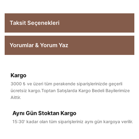
Taksit Seçenekleri
Yorumlar & Yorum Yaz
Kargo
Bu ürüne ilk yorumu siz yapın!
3000 ₺ ve üzeri tüm perakende siparişlerinizde geçerli
ücretsiz kargo.Toptan Satışlarda Kargo Bedeli Bayilerimize
Aittir.
Yorum Yaz
Aynı Gün Stoktan Kargo
15:30' kadar olan tüm siparişleriniz aynı gün kargoya verilir.