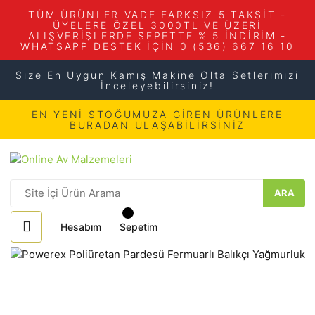
TÜM ÜRÜNLER VADE FARKSIZ 5 TAKSİT -
ÜYELERE ÖZEL 3000TL VE ÜZERİ
ALIŞVERİŞLERDE SEPETTE % 5 İNDİRİM -
WHATSAPP DESTEK İÇİN 0 (536) 667 16 10
Size En Uygun Kamış Makine Olta Setlerimizi
İnceleyebilirsiniz!
EN YENİ STOĞUMUZA GİREN ÜRÜNLERE
BURADAN ULAŞABİLİRSİNİZ
ARA
Hesabım
Sepetim