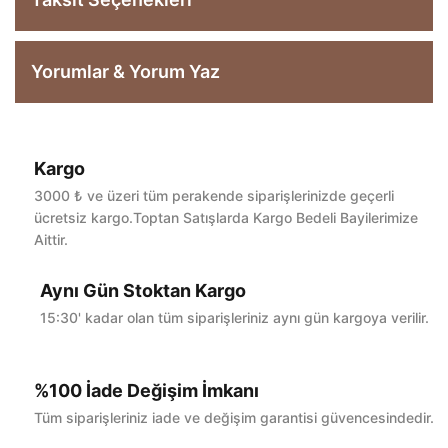
Yorumlar & Yorum Yaz
Kargo
Bu ürüne ilk yorumu siz yapın!
3000 ₺ ve üzeri tüm perakende siparişlerinizde geçerli
ücretsiz kargo.Toptan Satışlarda Kargo Bedeli Bayilerimize
Aittir.
Yorum Yaz
Aynı Gün Stoktan Kargo
15:30' kadar olan tüm siparişleriniz aynı gün kargoya verilir.
%100 İade Değişim İmkanı
Tüm siparişleriniz iade ve değişim garantisi güvencesindedir.