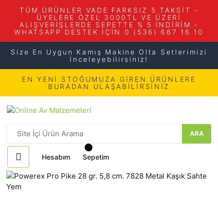
TÜM ÜRÜNLER VADE FARKSIZ 5 TAKSİT -
ÜYELERE ÖZEL 3000TL VE ÜZERİ
ALIŞVERİŞLERDE SEPETTE % 5 İNDİRİM -
WHATSAPP DESTEK İÇİN 0 (536) 667 16 10
Size En Uygun Kamış Makine Olta Setlerimizi
İnceleyebilirsiniz!
EN YENİ STOĞUMUZA GİREN ÜRÜNLERE
BURADAN ULAŞABİLİRSİNİZ
ARA
Hesabım
Sepetim