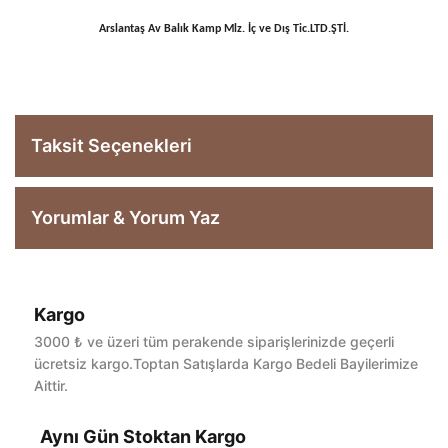
Arslantaş Av Balık Kamp Mlz. İç ve Dış Tic.LTD.ŞTİ.
Taksit Seçenekleri
Yorumlar & Yorum Yaz
Kargo
Bu ürüne ilk yorumu siz yapın!
3000 ₺ ve üzeri tüm perakende siparişlerinizde geçerli
ücretsiz kargo.Toptan Satışlarda Kargo Bedeli Bayilerimize
Aittir.
Yorum Yaz
Aynı Gün Stoktan Kargo