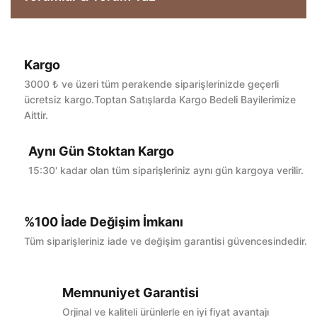
Kargo
Bu ürüne ilk yorumu siz yapın!
3000 ₺ ve üzeri tüm perakende siparişlerinizde geçerli
ücretsiz kargo.Toptan Satışlarda Kargo Bedeli Bayilerimize
Aittir.
Yorum Yaz
Aynı Gün Stoktan Kargo
15:30' kadar olan tüm siparişleriniz aynı gün kargoya verilir.
%100 İade Değişim İmkanı
Tüm siparişleriniz iade ve değişim garantisi güvencesindedir.
Memnuniyet Garantisi
Orjinal ve kaliteli ürünlerle en iyi fiyat avantajı