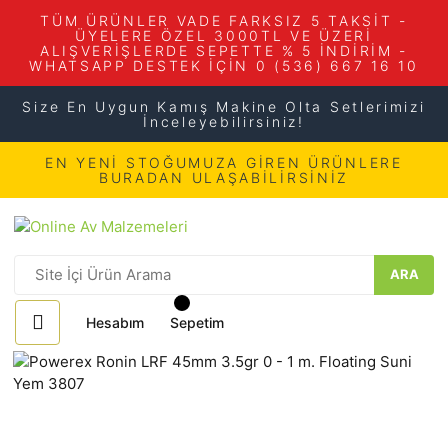
TÜM ÜRÜNLER VADE FARKSIZ 5 TAKSİT -
ÜYELERE ÖZEL 3000TL VE ÜZERİ
ALIŞVERİŞLERDE SEPETTE % 5 İNDİRİM -
WHATSAPP DESTEK İÇİN 0 (536) 667 16 10
Size En Uygun Kamış Makine Olta Setlerimizi
İnceleyebilirsiniz!
EN YENİ STOĞUMUZA GİREN ÜRÜNLERE
BURADAN ULAŞABİLİRSİNİZ
ARA
Hesabım
Sepetim