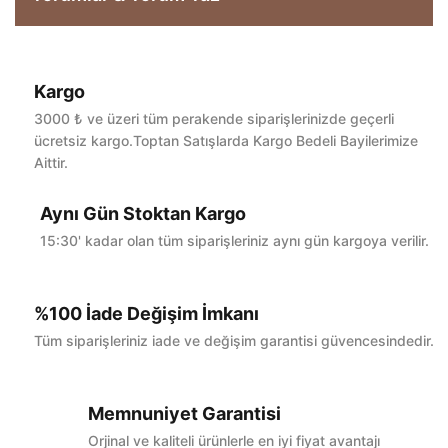
Kargo
Bu ürüne ilk yorumu siz yapın!
3000 ₺ ve üzeri tüm perakende siparişlerinizde geçerli
ücretsiz kargo.Toptan Satışlarda Kargo Bedeli Bayilerimize
Aittir.
Yorum Yaz
Aynı Gün Stoktan Kargo
15:30' kadar olan tüm siparişleriniz aynı gün kargoya verilir.
%100 İade Değişim İmkanı
Tüm siparişleriniz iade ve değişim garantisi güvencesindedir.
Memnuniyet Garantisi
Orjinal ve kaliteli ürünlerle en iyi fiyat avantajı