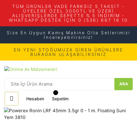
TÜM ÜRÜNLER VADE FARKSIZ 5 TAKSİT -
ÜYELERE ÖZEL 3000TL VE ÜZERİ
ALIŞVERİŞLERDE SEPETTE % 5 İNDİRİM -
WHATSAPP DESTEK İÇİN 0 (536) 667 16 10
Size En Uygun Kamış Makine Olta Setlerimizi
İnceleyebilirsiniz!
EN YENİ STOĞUMUZA GİREN ÜRÜNLERE
BURADAN ULAŞABİLİRSİNİZ
ARA
Hesabım
Sepetim