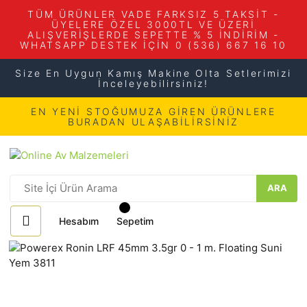
TÜM ÜRÜNLER VADE FARKSIZ 5 TAKSİT -
ÜYELERE ÖZEL 3000TL VE ÜZERİ
ALIŞVERİŞLERDE SEPETTE % 5 İNDİRİM -
WHATSAPP DESTEK İÇİN 0 (536) 667 16 10
Size En Uygun Kamış Makine Olta Setlerimizi
İnceleyebilirsiniz!
EN YENİ STOĞUMUZA GİREN ÜRÜNLERE
BURADAN ULAŞABİLİRSİNİZ
ARA
Hesabım
Sepetim