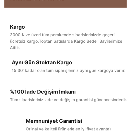
Kargo
Bu ürüne ilk yorumu siz yapın!
3000 ₺ ve üzeri tüm perakende siparişlerinizde geçerli
ücretsiz kargo.Toptan Satışlarda Kargo Bedeli Bayilerimize
Aittir.
Yorum Yaz
Aynı Gün Stoktan Kargo
15:30' kadar olan tüm siparişleriniz aynı gün kargoya verilir.
%100 İade Değişim İmkanı
Tüm siparişleriniz iade ve değişim garantisi güvencesindedir.
Memnuniyet Garantisi
Orjinal ve kaliteli ürünlerle en iyi fiyat avantajı