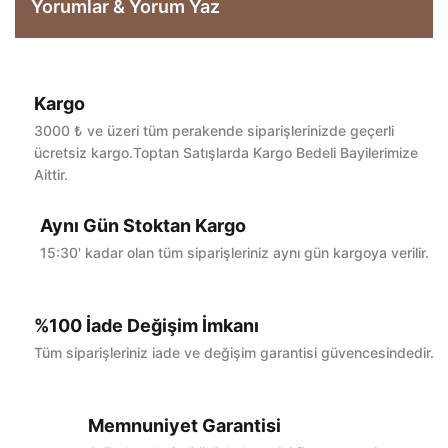
Yorumlar & Yorum Yaz
Kargo
Bu ürüne ilk yorumu siz yapın!
3000 ₺ ve üzeri tüm perakende siparişlerinizde geçerli
ücretsiz kargo.Toptan Satışlarda Kargo Bedeli Bayilerimize
Aittir.
Yorum Yaz
Aynı Gün Stoktan Kargo
15:30' kadar olan tüm siparişleriniz aynı gün kargoya verilir.
%100 İade Değişim İmkanı
Tüm siparişleriniz iade ve değişim garantisi güvencesindedir.
Memnuniyet Garantisi