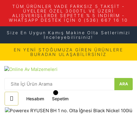
TÜM ÜRÜNLER VADE FARKSIZ 5 TAKSİT -
ÜYELERE ÖZEL 3000TL VE ÜZERİ
ALIŞVERİŞLERDE SEPETTE % 5 İNDİRİM -
WHATSAPP DESTEK İÇİN 0 (536) 667 16 10
Size En Uygun Kamış Makine Olta Setlerimizi
İnceleyebilirsiniz!
EN YENİ STOĞUMUZA GİREN ÜRÜNLERE
BURADAN ULAŞABİLİRSİNİZ
ARA
Hesabım
Sepetim