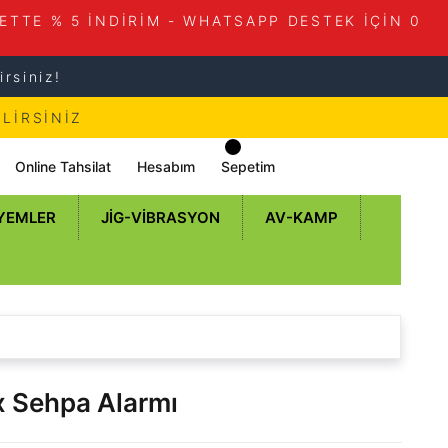
ETTE % 5 İNDİRİM - WHATSAPP DESTEK İÇİN 0
rsiniz!
LİRSİNİZ
Online Tahsilat
Hesabım
Sepetim
 YEMLER
JIG-VIBRASYON
AV-KAMP
 Sehpa Alarmı