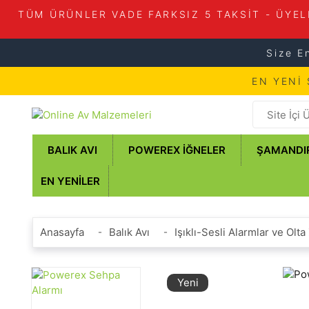
TÜM ÜRÜNLER VADE FARKSIZ 5 TAKSİT - ÜYEL
Size E
EN YENİ
BALIK AVI
POWEREX İĞNELER
ŞAMANDI
EN YENILER
Anasayfa
Balık Avı
Işıklı-Sesli Alarmlar ve Olta 
Yeni