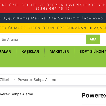
ERE ÖZEL 3000TL VE ÜZERİ ALIŞVERİŞLERDE SEP
(536) 667 16 10
n Uygun Kamış Makine Olta Setlerimizi İnceleyebili
 STOĞUMUZA GİREN ÜRÜNLERE BURADAN ULAŞABİ
ARA
RALAR
KAŞIKLAR
MAKETLER
SOFT SILIKON
Zilleri
Powerex Sehpa Alarmı
Powerex