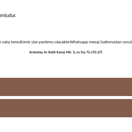
umludur.
 için satış temsilcimiz size yardımcı olacaktır.Whatsapp mesaj hattımızdan sor
Arslantaş Av Balık Kamp Mlz. İç ve Dış Tic.LTD.ŞTİ.