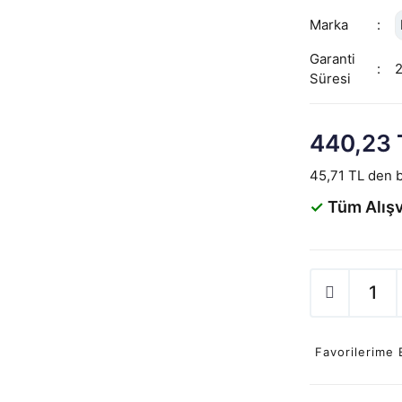
Marka
Garanti
Süresi
440,23 
45,71 TL den b
✓
Tüm Alışv
Favorilerime 