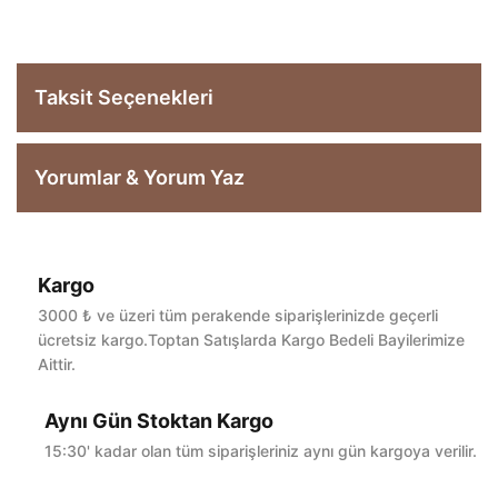
Taksit Seçenekleri
Yorumlar & Yorum Yaz
Kargo
Bu ürüne ilk yorumu siz yapın!
3000 ₺ ve üzeri tüm perakende siparişlerinizde geçerli
ücretsiz kargo.Toptan Satışlarda Kargo Bedeli Bayilerimize
Aittir.
Yorum Yaz
Aynı Gün Stoktan Kargo
15:30' kadar olan tüm siparişleriniz aynı gün kargoya verilir.