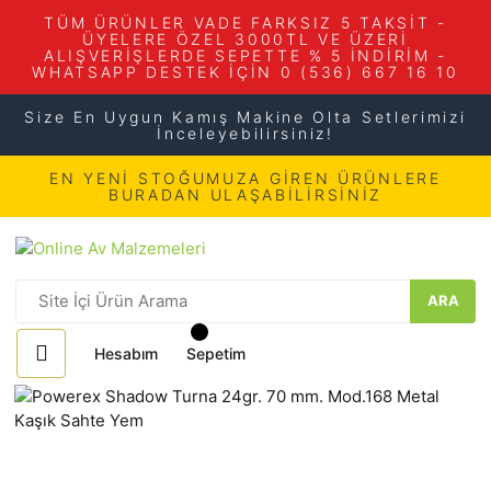
TÜM ÜRÜNLER VADE FARKSIZ 5 TAKSİT -
ÜYELERE ÖZEL 3000TL VE ÜZERİ
ALIŞVERİŞLERDE SEPETTE % 5 İNDİRİM -
WHATSAPP DESTEK İÇİN 0 (536) 667 16 10
Size En Uygun Kamış Makine Olta Setlerimizi
İnceleyebilirsiniz!
EN YENİ STOĞUMUZA GİREN ÜRÜNLERE
BURADAN ULAŞABİLİRSİNİZ
ARA
Hesabım
Sepetim