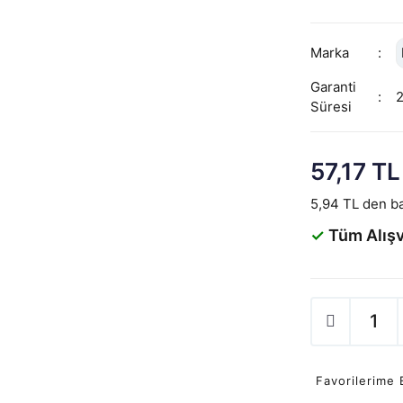
Marka
Garanti
Süresi
57,17 TL
5,94 TL den ba
✓
Tüm Alışv
Favorilerime 