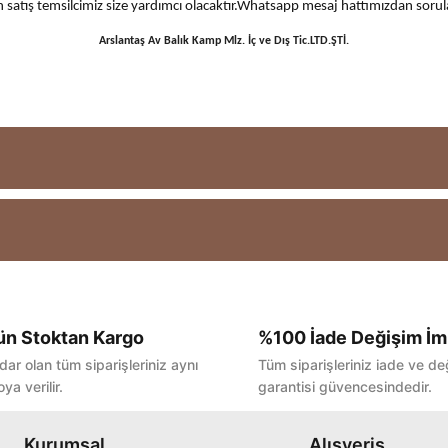
 için satış temsilcimiz size yardımcı olacaktır.Whatsapp mesaj hattımızdan sor
Arslantaş Av Balık Kamp Mlz. İç ve Dış Tic.LTD.ŞTİ.
ün Stoktan Kargo
%100 İade Değişim İm
Bu ürüne ilk yorumu siz yapın!
dar olan tüm siparişleriniz aynı
Tüm siparişleriniz iade ve de
ya verilir.
garantisi güvencesindedir.
Yorum Yaz
Kurumsal
Alışveriş