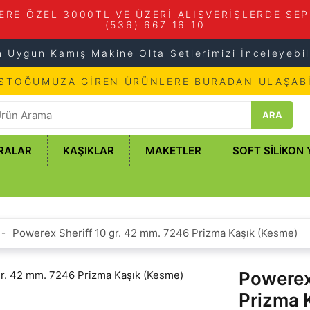
ERE ÖZEL 3000TL VE ÜZERİ ALIŞVERİŞLERDE SEP
(536) 667 16 10
n Uygun Kamış Makine Olta Setlerimizi İnceleyebili
 STOĞUMUZA GİREN ÜRÜNLERE BURADAN ULAŞABİ
ARA
RALAR
KAŞIKLAR
MAKETLER
SOFT SILIKON
Powerex Sheriff 10 gr. 42 mm. 7246 Prizma Kaşık (Kesme)
Powerex
Prizma 