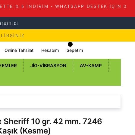
ETTE % 5 İNDİRİM - WHATSAPP DESTEK İÇİN 0
rsiniz!
LİRSİNİZ
Online Tahsilat
Hesabım
Sepetim
 YEMLER
JIG-VIBRASYON
AV-KAMP
 Sheriff 10 gr. 42 mm. 7246
Kaşık (Kesme)