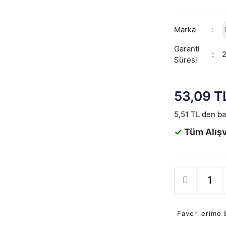
Marka
Garanti
Süresi
53,09 T
5,51 TL den baş
✓
Tüm Alışv
Favorilerime 