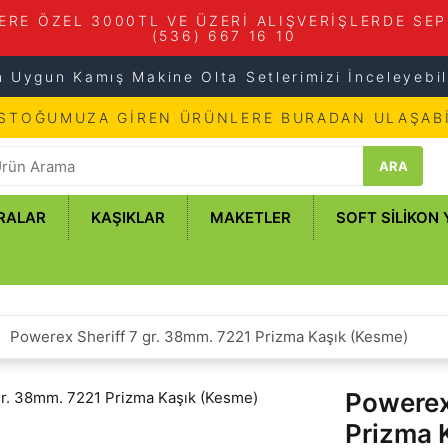
ERE ÖZEL 3000TL VE ÜZERİ ALIŞVERİŞLERDE SEP
(536) 667 16 10
n Uygun Kamış Makine Olta Setlerimizi İnceleyebili
 STOĞUMUZA GİREN ÜRÜNLERE BURADAN ULAŞABİ
ARA
RALAR
KAŞIKLAR
MAKETLER
SOFT SILIKON
Powerex Sheriff 7 gr. 38mm. 7221 Prizma Kaşık (Kesme)
Powerex
Prizma 