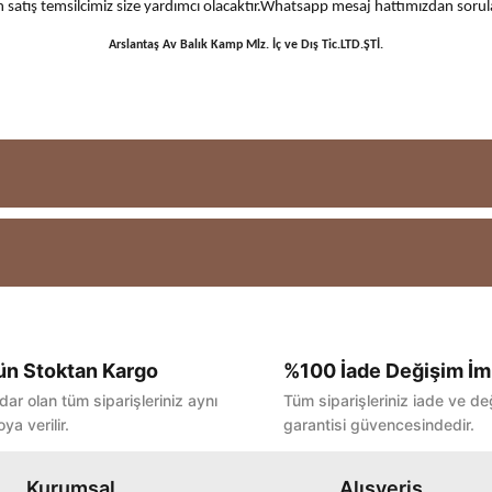
 için satış temsilcimiz size yardımcı olacaktır.Whatsapp mesaj hattımızdan sor
Arslantaş Av Balık Kamp Mlz. İç ve Dış Tic.LTD.ŞTİ.
ün Stoktan Kargo
%100 İade Değişim İm
Bu ürüne ilk yorumu siz yapın!
dar olan tüm siparişleriniz aynı
Tüm siparişleriniz iade ve de
ya verilir.
garantisi güvencesindedir.
Yorum Yaz
Kurumsal
Alışveriş