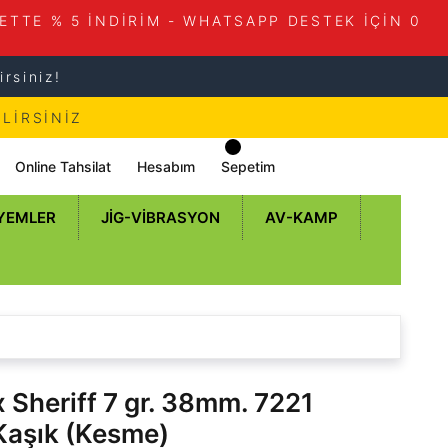
ETTE % 5 İNDİRİM - WHATSAPP DESTEK İÇİN 0
rsiniz!
LİRSİNİZ
Online Tahsilat
Hesabım
Sepetim
 YEMLER
JIG-VIBRASYON
AV-KAMP
 Sheriff 7 gr. 38mm. 7221
Kaşık (Kesme)