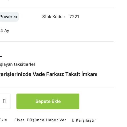
Powerex
Stok Kodu
7221
24 Ay
L
layan taksitlerle!
erişlerinizde Vade Farksız Taksit İmkanı
Sepete Ekle
Ekle
Fiyatı Düşünce Haber Ver
Karşılaştır