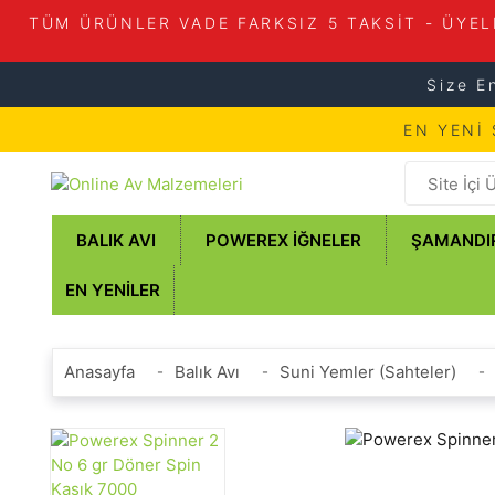
TÜM ÜRÜNLER VADE FARKSIZ 5 TAKSİT - ÜYEL
Size E
EN YENİ
BALIK AVI
POWEREX İĞNELER
ŞAMANDI
EN YENILER
Anasayfa
Balık Avı
Suni Yemler (Sahteler)