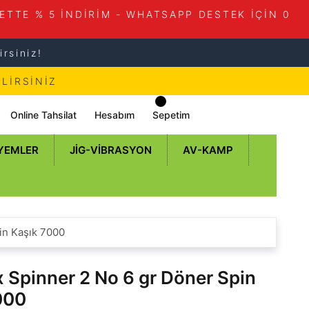
ETTE % 5 İNDİRİM - WHATSAPP DESTEK İÇİN 0
rsiniz!
LİRSİNİZ
Online Tahsilat
Hesabım
Sepetim
 YEMLER
JIG-VIBRASYON
AV-KAMP
in Kaşık 7000
 Spinner 2 No 6 gr Döner Spin
000