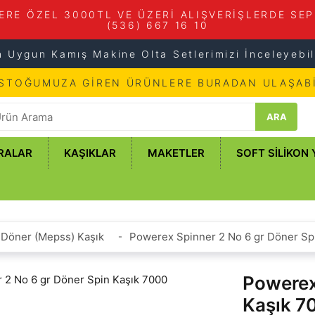
ERE ÖZEL 3000TL VE ÜZERİ ALIŞVERİŞLERDE SEP
(536) 667 16 10
n Uygun Kamış Makine Olta Setlerimizi İnceleyebili
 STOĞUMUZA GİREN ÜRÜNLERE BURADAN ULAŞABİ
ARA
RALAR
KAŞIKLAR
MAKETLER
SOFT SILIKON
Döner (Mepss) Kaşık
Powerex Spinner 2 No 6 gr Döner Sp
Powerex
Kaşık 7