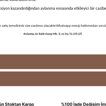
siyon kazandırdığından avlanma esnasında etkileyici bir cazibe
 için satış temsilcimiz size yardımcı olacaktır.Whatsapp mesaj hattımızdan sor
Arslantaş Av Balık Kamp Mlz. İç ve Dış Tic.LTD.ŞTİ.
ün Stoktan Kargo
%100 İade Değişim İm