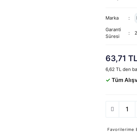
Marka
Garanti
Süresi
63,71 T
6,62 TL den baş
✓
Tüm Alışv
Favorilerime 