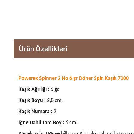
Ürün Özellikleri
Powerex Spinner 2 No 6 gr Döner Spin Kaşık 7000
Kaşık Ağırlığı :
6 gr.
Kaşık Boyu :
2,8 cm.
Kaşık Numara :
2
İğne Dahil Tam Boy :
6 cm.
At-çek, spin, LRF ve bilhassa Alabalık avlarında tüm sul