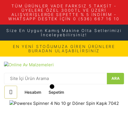
TÜM ÜRÜNLER VADE FARKSIZ 5 TAKSİT -
ÜYELERE ÖZEL 3000TL VE ÜZERİ
ALIŞVERİŞLERDE SEPETTE % 5 İNDİRİM -
WHATSAPP DESTEK İÇİN 0 (536) 667 16 10
Size En Uygun Kamış Makine Olta Setlerimizi
İnceleyebilirsiniz!
EN YENİ STOĞUMUZA GİREN ÜRÜNLERE
BURADAN ULAŞABİLİRSİNİZ
ARA
Hesabım
Sepetim