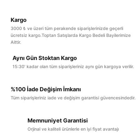
Kargo
Bu ürüne ilk yorumu siz yapın!
3000 ₺ ve üzeri tüm perakende siparişlerinizde geçerli
ücretsiz kargo.Toptan Satışlarda Kargo Bedeli Bayilerimize
Aittir.
Yorum Yaz
Aynı Gün Stoktan Kargo
15:30' kadar olan tüm siparişleriniz aynı gün kargoya verilir.
%100 İade Değişim İmkanı
Tüm siparişleriniz iade ve değişim garantisi güvencesindedir.
Memnuniyet Garantisi
Orjinal ve kaliteli ürünlerle en iyi fiyat avantajı