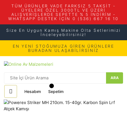
TÜM ÜRÜNLER VADE FARKSIZ 5 TAKSİT -
ÜYELERE ÖZEL 3000TL VE ÜZERİ
ALIŞVERİŞLERDE SEPETTE % 5 İNDİRİM -
WHATSAPP DESTEK İÇİN 0 (536) 667 16 10
Size En Uygun Kamış Makine Olta Setlerimizi
İnceleyebilirsiniz!
EN YENİ STOĞUMUZA GİREN ÜRÜNLERE
BURADAN ULAŞABİLİRSİNİZ
ARA
Hesabım
Sepetim