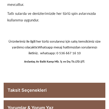
mevcuttur.
Tatlı sularda ve denizlerimizde her türlü spin avlarınızda
kullanıma uygundur.
Ürünlerimiz ile ilgili her türlü sorularınız için satış temsilcimiz size
yardımcı olacaktır.Whatsapp mesaj hattımızdan sorularınızı
iletiniz. whatsapp: 0 536 667 16 10
Arslantaş Av Balık Kamp Mlz. İç ve Dış Tic.LTD.ŞTİ.
Taksit Seçenekleri
Yorumlar & Yorum Yaz