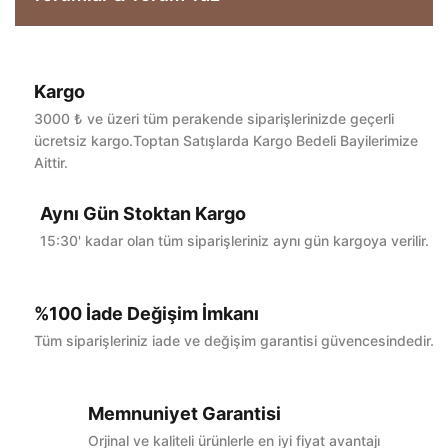
Kargo
Bu ürüne ilk yorumu siz yapın!
3000 ₺ ve üzeri tüm perakende siparişlerinizde geçerli
ücretsiz kargo.Toptan Satışlarda Kargo Bedeli Bayilerimize
Aittir.
Yorum Yaz
Aynı Gün Stoktan Kargo
15:30' kadar olan tüm siparişleriniz aynı gün kargoya verilir.
%100 İade Değişim İmkanı
Tüm siparişleriniz iade ve değişim garantisi güvencesindedir.
Memnuniyet Garantisi
Orjinal ve kaliteli ürünlerle en iyi fiyat avantajı