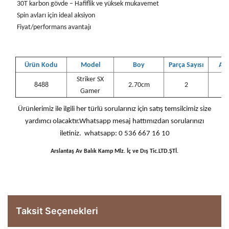
30T karbon gövde – Hafiflik ve yüksek mukavemet
Spin avları için ideal aksiyon
Fiyat/performans avantajı
Ürün Kodu
Model
Boy
Parça Sayısı
Atış
Striker SX
8488
2.70cm
2
1
Gamer
Ürünlerimiz ile ilgili her türlü sorularınız için satış temsilcimiz size
yardımcı olacaktır.Whatsapp mesaj hattımızdan sorularınızı
iletiniz. whatsapp: 0 536 667 16 10
Arslantaş Av Balık Kamp Mlz. İç ve Dış Tic.LTD.ŞTİ.
Taksit Seçenekleri