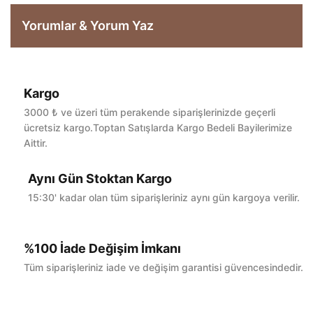
Yorumlar & Yorum Yaz
Kargo
Bu ürüne ilk yorumu siz yapın!
3000 ₺ ve üzeri tüm perakende siparişlerinizde geçerli
ücretsiz kargo.Toptan Satışlarda Kargo Bedeli Bayilerimize
Aittir.
Yorum Yaz
Aynı Gün Stoktan Kargo
15:30' kadar olan tüm siparişleriniz aynı gün kargoya verilir.
%100 İade Değişim İmkanı
Tüm siparişleriniz iade ve değişim garantisi güvencesindedir.