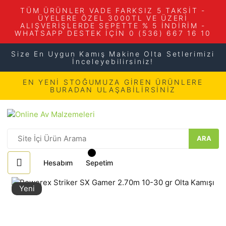
TÜM ÜRÜNLER VADE FARKSIZ 5 TAKSİT -
ÜYELERE ÖZEL 3000TL VE ÜZERİ
ALIŞVERİŞLERDE SEPETTE % 5 İNDİRİM -
WHATSAPP DESTEK İÇİN 0 (536) 667 16 10
Size En Uygun Kamış Makine Olta Setlerimizi
İnceleyebilirsiniz!
EN YENİ STOĞUMUZA GİREN ÜRÜNLERE
BURADAN ULAŞABİLİRSİNİZ
ARA
Hesabım
Sepetim
Yeni