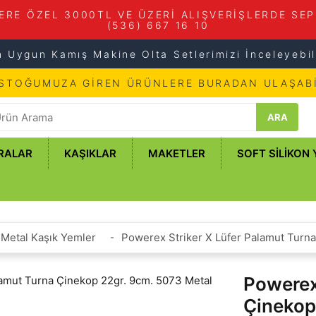
ERE ÖZEL 3000TL VE ÜZERİ ALIŞVERİŞLERDE SEP
(536) 667 16 10
n Uygun Kamış Makine Olta Setlerimizi İnceleyebili
 STOĞUMUZA GİREN ÜRÜNLERE BURADAN ULAŞABİ
ARA
RALAR
KAŞIKLAR
MAKETLER
SOFT SILIKON
Metal Kaşık Yemler
Powerex Striker X Lüfer Palamut Turn
Powerex
Çinekop