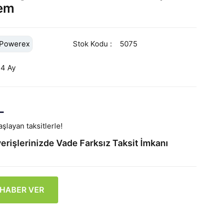
em
Powerex
Stok Kodu
5075
24 Ay
L
şlayan taksitlerle!
erişlerinizde Vade Farksız Taksit İmkanı
 HABER VER