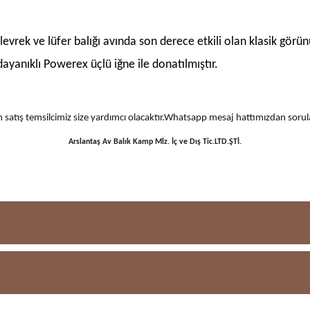
an levrek ve lüfer balığı avında son derece etkili olan klasik gör
ayanıklı Powerex üçlü iğne ile donatılmıştır.
 için satış temsilcimiz size yardımcı olacaktır.Whatsapp mesaj hattımızdan sor
Arslantaş Av Balık Kamp Mlz. İç ve Dış Tic.LTD.ŞTİ.