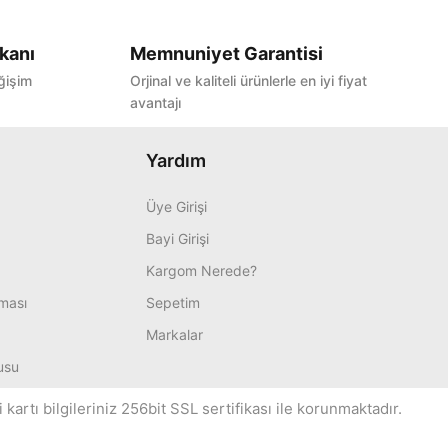
kanı
Memnuniyet Garantisi
ğişim
Orjinal ve kaliteli ürünlerle en iyi fiyat
avantajı
Yardım
Üye Girişi
Bayi Girişi
Kargom Nerede?
nması
Sepetim
Markalar
usu
artı bilgileriniz 256bit SSL sertifikası ile korunmaktadır.