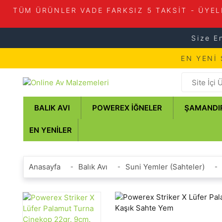
TÜM ÜRÜNLER VADE FARKSIZ 5 TAKSİT - ÜYEL
Size E
EN YENİ
BALIK AVI
POWEREX İĞNELER
ŞAMANDI
EN YENILER
Anasayfa
Balık Avı
Suni Yemler (Sahteler)