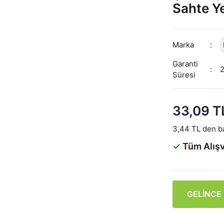
Sahte Y
Marka
Garanti
Süresi
33,09 T
3,44 TL den ba
✓
Tüm Alışv
GELİNCE