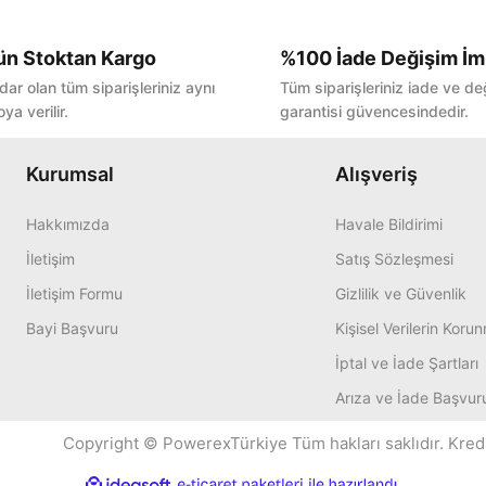
ün Stoktan Kargo
%100 İade Değişim İm
Bu ürüne ilk yorumu siz yapın!
dar olan tüm siparişleriniz aynı
Tüm siparişleriniz iade ve de
ya verilir.
garantisi güvencesindedir.
Yorum Yaz
Kurumsal
Alışveriş
Hakkımızda
Havale Bildirimi
İletişim
Satış Sözleşmesi
İletişim Formu
Gizlilik ve Güvenlik
Bayi Başvuru
Kişisel Verilerin Koru
İptal ve İade Şartları
Arıza ve İade Başvur
Copyright © PowerexTürkiye Tüm hakları saklıdır. Kredi k
ile
ideasoft
e-