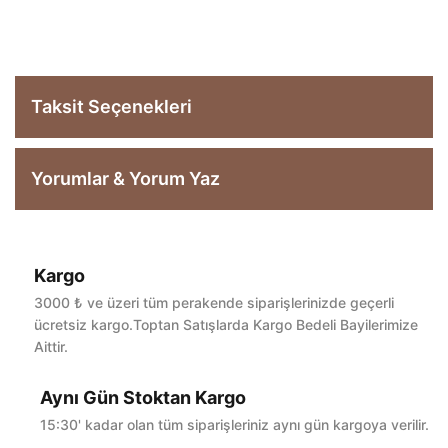
Taksit Seçenekleri
Yorumlar & Yorum Yaz
Kargo
Bu ürüne ilk yorumu siz yapın!
3000 ₺ ve üzeri tüm perakende siparişlerinizde geçerli
ücretsiz kargo.Toptan Satışlarda Kargo Bedeli Bayilerimize
Aittir.
Yorum Yaz
Aynı Gün Stoktan Kargo
15:30' kadar olan tüm siparişleriniz aynı gün kargoya verilir.