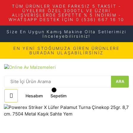
TÜM ÜRÜNLER VADE FARKSIZ 5 TAKSİT -
ÜYELERE ÖZEL 3000TL VE ÜZERİ
ALIŞVERİŞLERDE SEPETTE % 5 İNDİRİM -
WHATSAPP DESTEK İÇİN 0 (536) 667 16 10
Size En Uygun Kamış Makine Olta Setlerimizi
İnceleyebilirsiniz!
EN YENİ STOĞUMUZA GİREN ÜRÜNLERE
BURADAN ULAŞABİLİRSİNİZ
ARA
Hesabım
Sepetim