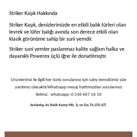
Striker Kaşık Hakkında
Striker Kaşık, denizlerimizde en etkili balık türleri olan
levrek ve lüfer balığı avında son derece etkili olan
klasik görünüme sahip bir suni yemdir.
Striker suni yemler paslanmaz kalite sağlam halka ve
dayanıklı Powerex üçlü iğne ile donatılmıştır.
Ürünlerimiz ile ilgili her türlü sorularınız için satış temsilcimiz size
yardımcı olacaktır.Whatsapp mesaj hattımızdan sorularınızı
iletiniz. whatsapp: 0 536 667 16 10
Arslantaş Av Balık Kamp Mlz. İç ve Dış Tic.LTD.ŞTİ.