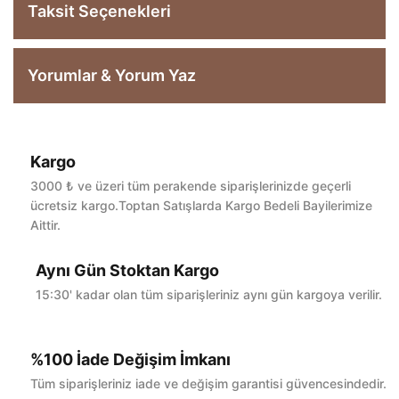
Taksit Seçenekleri
Yorumlar & Yorum Yaz
Kargo
Bu ürüne ilk yorumu siz yapın!
3000 ₺ ve üzeri tüm perakende siparişlerinizde geçerli
ücretsiz kargo.Toptan Satışlarda Kargo Bedeli Bayilerimize
Aittir.
Yorum Yaz
Aynı Gün Stoktan Kargo
15:30' kadar olan tüm siparişleriniz aynı gün kargoya verilir.
%100 İade Değişim İmkanı
Tüm siparişleriniz iade ve değişim garantisi güvencesindedir.