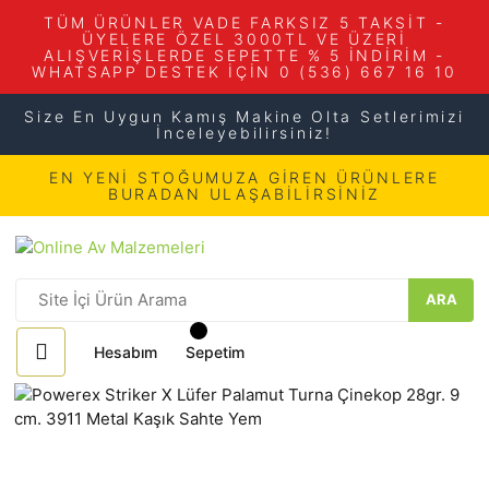
TÜM ÜRÜNLER VADE FARKSIZ 5 TAKSİT -
ÜYELERE ÖZEL 3000TL VE ÜZERİ
ALIŞVERİŞLERDE SEPETTE % 5 İNDİRİM -
WHATSAPP DESTEK İÇİN 0 (536) 667 16 10
Size En Uygun Kamış Makine Olta Setlerimizi
İnceleyebilirsiniz!
EN YENİ STOĞUMUZA GİREN ÜRÜNLERE
BURADAN ULAŞABİLİRSİNİZ
ARA
Hesabım
Sepetim