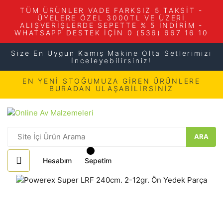
TÜM ÜRÜNLER VADE FARKSIZ 5 TAKSİT -
ÜYELERE ÖZEL 3000TL VE ÜZERİ
ALIŞVERİŞLERDE SEPETTE % 5 İNDİRİM -
WHATSAPP DESTEK İÇİN 0 (536) 667 16 10
Size En Uygun Kamış Makine Olta Setlerimizi
İnceleyebilirsiniz!
EN YENİ STOĞUMUZA GİREN ÜRÜNLERE
BURADAN ULAŞABİLİRSİNİZ
ARA
Hesabım
Sepetim