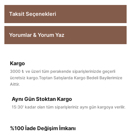
Taksit Seçenekleri
Yorumlar & Yorum Yaz
Kargo
Bu ürüne ilk yorumu siz yapın!
3000 ₺ ve üzeri tüm perakende siparişlerinizde geçerli
ücretsiz kargo.Toptan Satışlarda Kargo Bedeli Bayilerimize
Aittir.
Yorum Yaz
Aynı Gün Stoktan Kargo
15:30' kadar olan tüm siparişleriniz aynı gün kargoya verilir.
%100 İade Değişim İmkanı