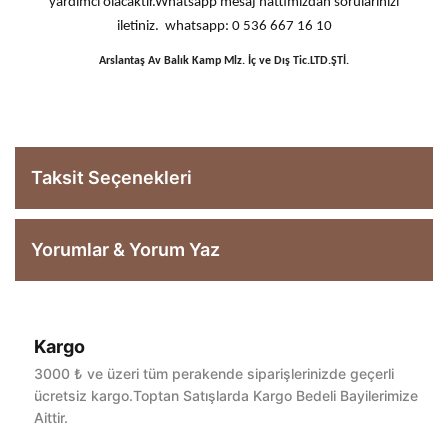
yardımcı olacaktır.Whatsapp mesaj hattımızdan sorularınızı
iletiniz. whatsapp: 0 536 667 16 10
Arslantaş Av Balık Kamp Mlz. İç ve Dış Tic.LTD.ŞTİ.
Taksit Seçenekleri
Yorumlar & Yorum Yaz
Kargo
Bu ürüne ilk yorumu siz yapın!
3000 ₺ ve üzeri tüm perakende siparişlerinizde geçerli
ücretsiz kargo.Toptan Satışlarda Kargo Bedeli Bayilerimize
Aittir.
Yorum Yaz