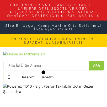
TÜM ÜRÜNLER VADE FARKSIZ 5 TAKSİT -
ÜYELERE ÖZEL 3000TL VE ÜZERİ
ALIŞVERİŞLERDE SEPETTE % 5 İNDİRİM -
WHATSAPP DESTEK İÇİN 0 (536) 667 16 10
Size En Uygun Kamış Makine Olta Setlerimizi
İnceleyebilirsiniz!
EN YENİ STOĞUMUZA GİREN ÜRÜNLERE
BURADAN ULAŞABİLİRSİNİZ
ARA
Hesabım
Sepetim