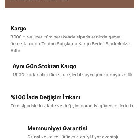
Kargo
Bu ürüne ilk yorumu siz yapın!
3000 ₺ ve üzeri tüm perakende siparişlerinizde geçerli
ücretsiz kargo.Toptan Satışlarda Kargo Bedeli Bayilerimize
Aittir.
Yorum Yaz
Aynı Gün Stoktan Kargo
15:30' kadar olan tüm siparişleriniz aynı gün kargoya verilir.
%100 İade Değişim İmkanı
Tüm siparişleriniz iade ve değişim garantisi güvencesindedir.
Memnuniyet Garantisi
Orjinal ve kaliteli ürünlerle en iyi fiyat avantajı