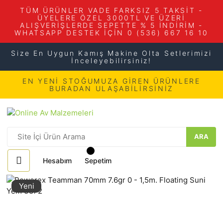
TÜM ÜRÜNLER VADE FARKSIZ 5 TAKSİT -
ÜYELERE ÖZEL 3000TL VE ÜZERİ
ALIŞVERİŞLERDE SEPETTE % 5 İNDİRİM -
WHATSAPP DESTEK İÇİN 0 (536) 667 16 10
Size En Uygun Kamış Makine Olta Setlerimizi
İnceleyebilirsiniz!
EN YENİ STOĞUMUZA GİREN ÜRÜNLERE
BURADAN ULAŞABİLİRSİNİZ
ARA
Hesabım
Sepetim
Yeni