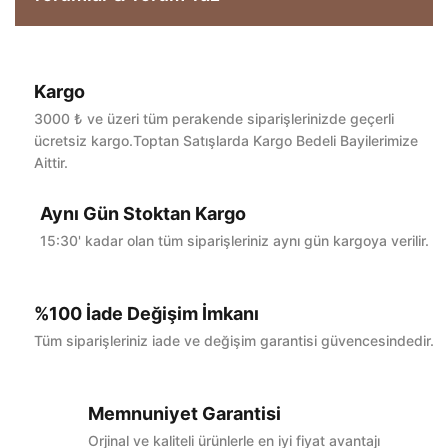
Kargo
Bu ürüne ilk yorumu siz yapın!
3000 ₺ ve üzeri tüm perakende siparişlerinizde geçerli
ücretsiz kargo.Toptan Satışlarda Kargo Bedeli Bayilerimize
Aittir.
Yorum Yaz
Aynı Gün Stoktan Kargo
15:30' kadar olan tüm siparişleriniz aynı gün kargoya verilir.
%100 İade Değişim İmkanı
Tüm siparişleriniz iade ve değişim garantisi güvencesindedir.
Memnuniyet Garantisi
Orjinal ve kaliteli ürünlerle en iyi fiyat avantajı