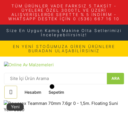
TÜM ÜRÜNLER VADE FARKSIZ 5 TAKSİT -
ÜYELERE ÖZEL 3000TL VE ÜZERİ
ALIŞVERİŞLERDE SEPETTE % 5 İNDİRİM -
WHATSAPP DESTEK İÇİN 0 (536) 667 16 10
Size En Uygun Kamış Makine Olta Setlerimizi
İnceleyebilirsiniz!
EN YENİ STOĞUMUZA GİREN ÜRÜNLERE
BURADAN ULAŞABİLİRSİNİZ
ARA
Hesabım
Sepetim
Yeni