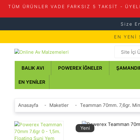
TÜM ÜRÜNLER VADE FARKSIZ 5 TAKSİT - ÜYEL
Size E
EN YENİ
BALIK AVI
POWEREX İĞNELER
ŞAMANDI
EN YENILER
Anasayfa
Maketler
Teamman 70mm. 7,6gr. Mi
Yeni