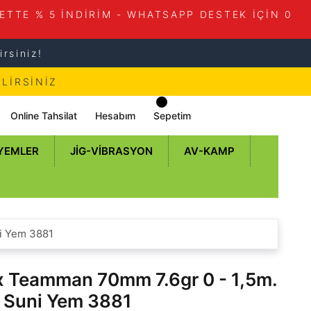
ETTE % 5 İNDİRİM - WHATSAPP DESTEK İÇİN 0
rsiniz!
LİRSİNİZ
Online Tahsilat
Hesabım
Sepetim
 YEMLER
JIG-VIBRASYON
AV-KAMP
i Yem 3881
 Teamman 70mm 7.6gr 0 - 1,5m.
g Suni Yem 3881