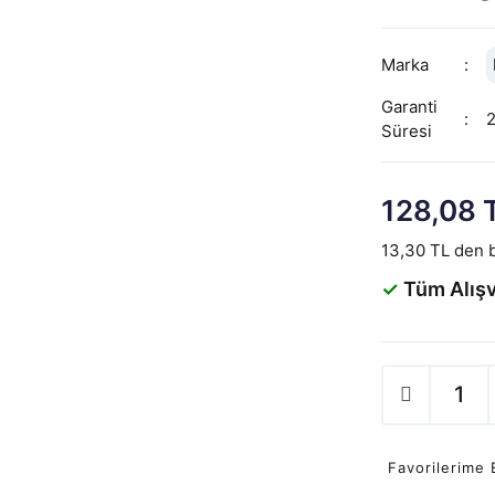
Marka
Garanti
Süresi
128,08 
13,30 TL den b
✓
Tüm Alışv
Favorilerime 